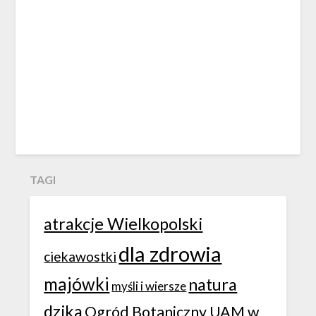
TAGI
atrakcje Wielkopolski
dla zdrowia
ciekawostki
majówki
natura
myśli i wiersze
dzika
Ogród Botaniczny UAM w