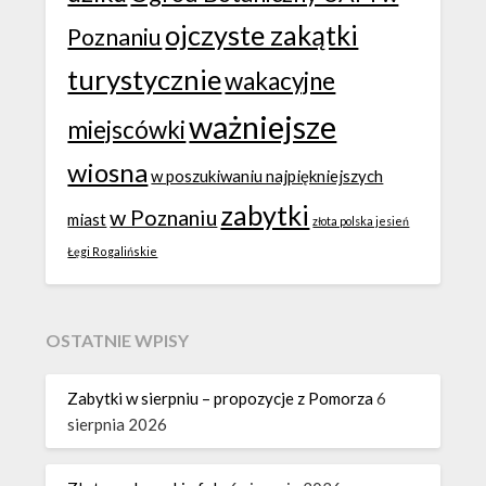
ojczyste zakątki
Poznaniu
turystycznie
wakacyjne
ważniejsze
miejscówki
wiosna
w poszukiwaniu najpiękniejszych
zabytki
w Poznaniu
miast
złota polska jesień
Łęgi Rogalińskie
OSTATNIE WPISY
Zabytki w sierpniu – propozycje z Pomorza
6
sierpnia 2026