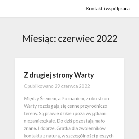
Kontakt i współpraca
Miesiąc:
czerwiec 2022
Z drugiej strony Warty
Opublikowano
29 czerwca 2022
Między Śremem, a Poznaniem, z obu stron
Warty rozciągają się cenne przyrodniczo
tereny. Są prawie dzikie i poza wyjątkami
niezamieszkałe. Do dziś pozostają mało
znane. I dobrze. Gratka dla zwolenników
kontaktu z naturą, w szczególności pieszych