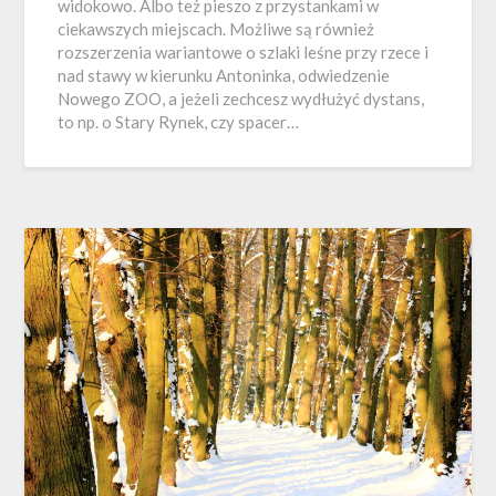
widokowo. Albo też pieszo z przystankami w
ciekawszych miejscach. Możliwe są również
rozszerzenia wariantowe o szlaki leśne przy rzece i
nad stawy w kierunku Antoninka, odwiedzenie
Nowego ZOO, a jeżeli zechcesz wydłużyć dystans,
to np. o Stary Rynek, czy spacer…