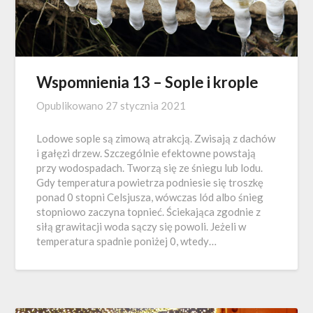
Wspomnienia 13 – Sople i krople
Opublikowano
27 stycznia 2021
Lodowe sople są zimową atrakcją. Zwisają z dachów
i gałęzi drzew. Szczególnie efektowne powstają
przy wodospadach. Tworzą się ze śniegu lub lodu.
Gdy temperatura powietrza podniesie się troszkę
ponad 0 stopni Celsjusza, wówczas lód albo śnieg
stopniowo zaczyna topnieć. Ściekająca zgodnie z
siłą grawitacji woda sączy się powoli. Jeżeli w
temperatura spadnie poniżej 0, wtedy…