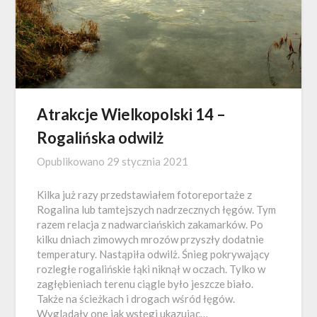
Atrakcje Wielkopolski 14 –
Rogalińska odwilż
Opublikowano
29 stycznia 2021
Kilka już razy przedstawiałem fotoreportaże z
Rogalina lub tamtejszych nadrzecznych łęgów. Tym
razem relacja z nadwarciańskich zakamarków. Po
kilku dniach zimowych mrozów przyszły dodatnie
temperatury. Nastąpiła odwilż. Śnieg pokrywający
rozległe rogalińskie łąki niknął w oczach. Tylko w
zagłębieniach terenu ciągle było jeszcze biało.
Także na ścieżkach i drogach wśród łęgów.
Wyglądały one jak wstęgi ukazując…