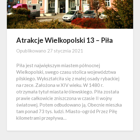
Atrakcje Wielkopolski 13 – Piła
Opublikowano
27 stycznia 2021
Piła jest największym miastem północnej
Wielkopolski, swego czasu stolica województwa
pilskiego. Wykształciła się z małej osady rybackiej
na rzece. Założona w XIV wieku. W 1480 r.
otrzymała tytuł miasta królewskiego. Piła została
prawie całkowicie zniszczona w czasie II wojny
światowej. Potem odbudowano ją. Obecnie mieszka
tam ponad 73 tys. ludzi. Miasto-ogród Przez Piłę
kilometrami przepływa…