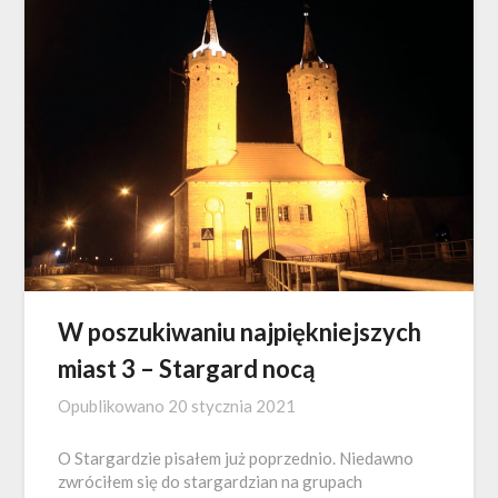
W poszukiwaniu najpiękniejszych
miast 3 – Stargard nocą
Opublikowano
20 stycznia 2021
O Stargardzie pisałem już poprzednio. Niedawno
zwróciłem się do stargardzian na grupach