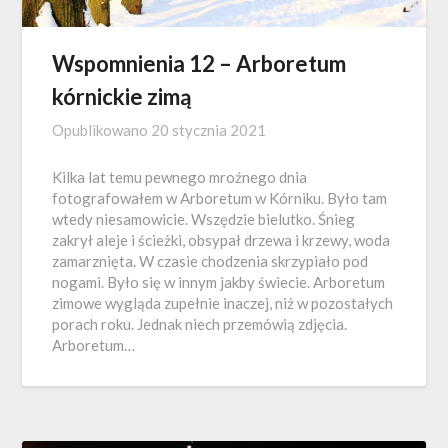
Wspomnienia 12 – Arboretum
kórnickie zimą
Opublikowano
20 stycznia 2021
Kilka lat temu pewnego mroźnego dnia
fotografowałem w Arboretum w Kórniku. Było tam
wtedy niesamowicie. Wszędzie bielutko. Śnieg
zakrył aleje i ścieżki, obsypał drzewa i krzewy, woda
zamarznięta. W czasie chodzenia skrzypiało pod
nogami. Było się w innym jakby świecie. Arboretum
zimowe wygląda zupełnie inaczej, niż w pozostałych
porach roku. Jednak niech przemówią zdjęcia.
Arboretum…