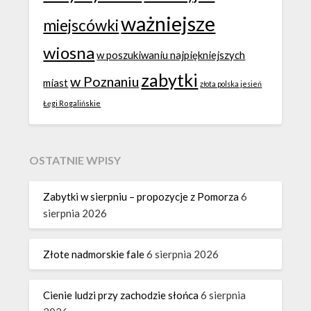
ważniejsze
miejscówki
wiosna
w poszukiwaniu najpiękniejszych
zabytki
w Poznaniu
miast
złota polska jesień
Łęgi Rogalińskie
OSTATNIE WPISY
Zabytki w sierpniu – propozycje z Pomorza
6
sierpnia 2026
Złote nadmorskie fale
6 sierpnia 2026
Cienie ludzi przy zachodzie słońca
6 sierpnia