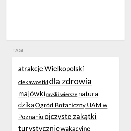
TAGI
atrakcje Wielkopolski
dla zdrowia
ciekawostki
majówki
natura
myśli i wiersze
dzika
Ogród Botaniczny UAM w
ojczyste zakątki
Poznaniu
turystycznie
wakacyjne