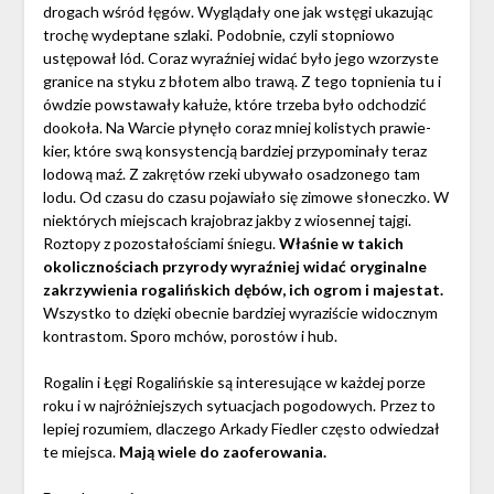
drogach wśród łęgów. Wyglądały one jak wstęgi ukazując
trochę wydeptane szlaki. Podobnie, czyli stopniowo
ustępował lód. Coraz wyraźniej widać było jego wzorzyste
granice na styku z błotem albo trawą. Z tego topnienia tu i
ówdzie powstawały kałuże, które trzeba było odchodzić
dookoła. Na Warcie płynęło coraz mniej kolistych prawie-
kier, które swą konsystencją bardziej przypominały teraz
lodową maź. Z zakrętów rzeki ubywało osadzonego tam
lodu. Od czasu do czasu pojawiało się zimowe słoneczko. W
niektórych miejscach krajobraz jakby z wiosennej tajgi.
Roztopy z pozostałościami śniegu.
Właśnie w takich
okolicznościach przyrody wyraźniej widać oryginalne
zakrzywienia rogalińskich dębów, ich ogrom i majestat.
Wszystko to dzięki obecnie bardziej wyraziście widocznym
kontrastom. Sporo mchów, porostów i hub.
Rogalin i Łęgi Rogalińskie są interesujące w każdej porze
roku i w najróżniejszych sytuacjach pogodowych. Przez to
lepiej rozumiem, dlaczego Arkady Fiedler często odwiedzał
te miejsca.
Mają wiele do zaoferowania.