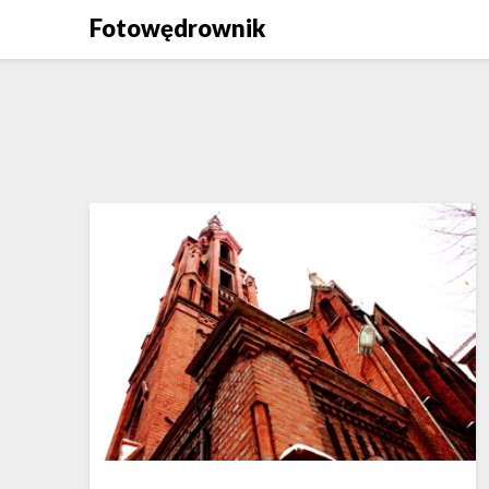
Skip
Fotowędrownik
to
content