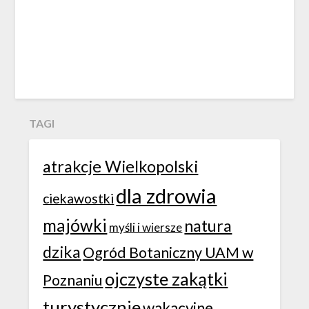
TAGI
atrakcje Wielkopolski
dla zdrowia
ciekawostki
majówki
natura
myśli i wiersze
dzika
Ogród Botaniczny UAM w
ojczyste zakątki
Poznaniu
turystycznie
wakacyjne