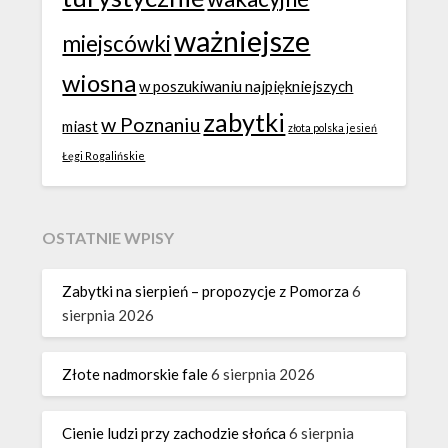
ważniejsze
miejscówki
wiosna
w poszukiwaniu najpiękniejszych
zabytki
w Poznaniu
miast
złota polska jesień
Łęgi Rogalińskie
OSTATNIE WPISY
Zabytki na sierpień – propozycje z Pomorza
6
sierpnia 2026
Złote nadmorskie fale
6 sierpnia 2026
Cienie ludzi przy zachodzie słońca
6 sierpnia