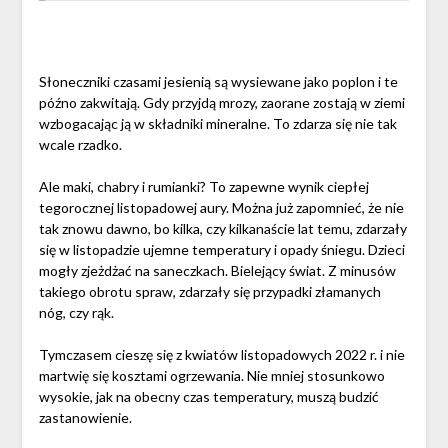
Słoneczniki czasami jesienią są wysiewane jako poplon i te
późno zakwitają. Gdy przyjdą mrozy, zaorane zostają w ziemi
wzbogacając ją w składniki mineralne. To zdarza się nie tak
wcale rzadko.
Ale maki, chabry i rumianki? To zapewne wynik ciepłej
tegorocznej listopadowej aury. Można już zapomnieć, że nie
tak znowu dawno, bo kilka, czy kilkanaście lat temu, zdarzały
się w listopadzie ujemne temperatury i opady śniegu. Dzieci
mogły zjeżdżać na saneczkach. Bielejący świat. Z minusów
takiego obrotu spraw, zdarzały się przypadki złamanych
nóg, czy rąk.
Tymczasem cieszę się z kwiatów listopadowych 2022 r. i nie
martwię się kosztami ogrzewania. Nie mniej stosunkowo
wysokie, jak na obecny czas temperatury, muszą budzić
zastanowienie.