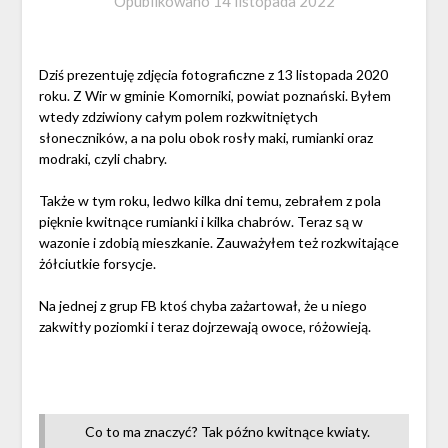
Opublikowano
14 listopada 2022
Dziś prezentuję zdjęcia fotograficzne z 13 listopada 2020
roku. Z Wir w gminie Komorniki, powiat poznański. Byłem
wtedy zdziwiony całym polem rozkwitniętych
słoneczników, a na polu obok rosły maki, rumianki oraz
modraki, czyli chabry.
Także w tym roku, ledwo kilka dni temu, zebrałem z pola
pięknie kwitnące rumianki i kilka chabrów. Teraz są w
wazonie i zdobią mieszkanie. Zauważyłem też rozkwitające
żółciutkie forsycje.
Na jednej z grup FB ktoś chyba zażartował, że u niego
zakwitły poziomki i teraz dojrzewają owoce, różowieją.
Co to ma znaczyć? Tak późno kwitnące kwiaty.