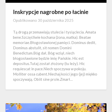
Inskrypcje nagrobne po łacinie
Opublikowano
30 października 2025
Tą drogą przemawiają stulecia i tysiąclecia. Amata
bene.Szczęśliwie kochana (żona, matka). Beatae
memoriae.Błogosławionej pamięci. Dominus dedit,
Dominus abstulit, sit nomen Domini
Benedictum.Bóg dał, Bóg wziął, niech
błogosławione będzie imię Pańskie. Hic est
depositus.Tutaj został złożony (tu leży). Hic
requiescat in pace.Niech spoczywa w pokoju.
Molliter ossa cubent.Niechaj kości jego (jej) miękko
spoczywają. Obiit sine prole.Zmarł…