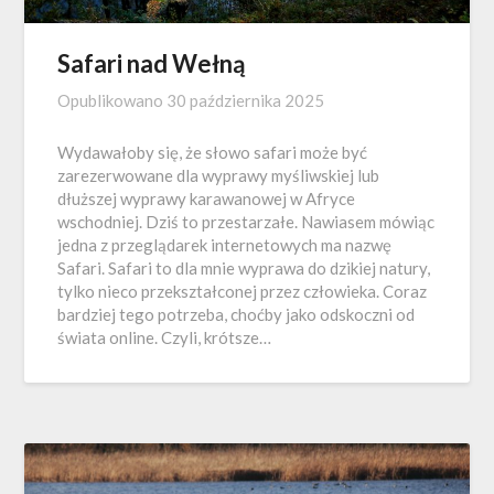
Safari nad Wełną
Opublikowano
30 października 2025
Wydawałoby się, że słowo safari może być
zarezerwowane dla wyprawy myśliwskiej lub
dłuższej wyprawy karawanowej w Afryce
wschodniej. Dziś to przestarzałe. Nawiasem mówiąc
jedna z przeglądarek internetowych ma nazwę
Safari. Safari to dla mnie wyprawa do dzikiej natury,
tylko nieco przekształconej przez człowieka. Coraz
bardziej tego potrzeba, choćby jako odskoczni od
świata online. Czyli, krótsze…