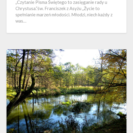
„Czytanie Pisma Świętego to zasięganie rady u
Chrystusa.”św. Franciszek z Asyżu „Życie to
spełnianie marzeń młodości. Młodzi, niech każdy z
was…