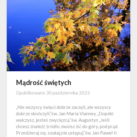
Mądrość świętych
Opublikowano
30 października 2025
„Nie wszyscy święci dobrze zaczęli, ale wszyscy
dobrze skończyli.”św. Jan Maria Vianney „Dopóki
walczysz, jesteś zwycięzcą.”św. Augustyn „Jeśli
chcesz znaleźć źródło, musisz iść do góry, pod prąd.
Przedzieraj się, szukaj,nie ustępuj.”św. Jan Paweł II