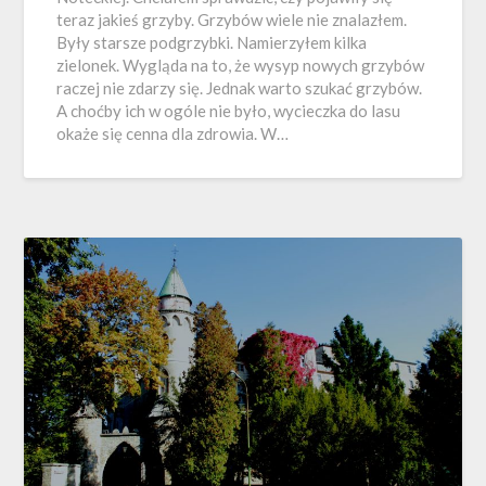
teraz jakieś grzyby. Grzybów wiele nie znalazłem.
Były starsze podgrzybki. Namierzyłem kilka
zielonek. Wygląda na to, że wysyp nowych grzybów
raczej nie zdarzy się. Jednak warto szukać grzybów.
A choćby ich w ogóle nie było, wycieczka do lasu
okaże się cenna dla zdrowia. W…