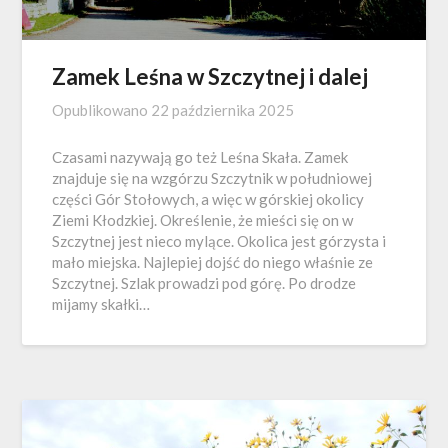
Zamek Leśna w Szczytnej i dalej
Opublikowano
22 października 2025
Czasami nazywają go też Leśna Skała. Zamek
znajduje się na wzgórzu Szczytnik w południowej
części Gór Stołowych, a więc w górskiej okolicy
Ziemi Kłodzkiej. Określenie, że mieści się on w
Szczytnej jest nieco mylące. Okolica jest górzysta i
mało miejska. Najlepiej dojść do niego właśnie ze
Szczytnej. Szlak prowadzi pod górę. Po drodze
mijamy skałki…