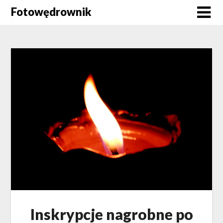
Skip
Fotowędrownik
to
content
Inskrypcje nagrobne po