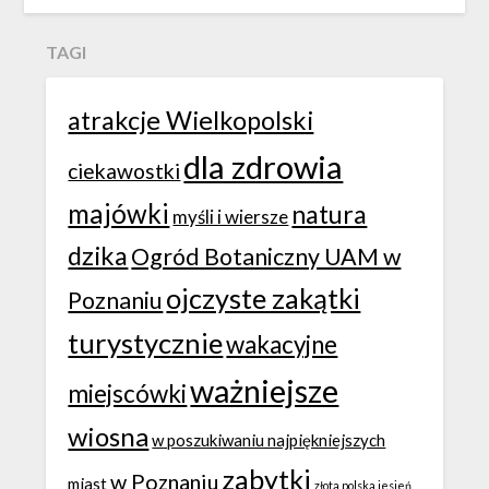
TAGI
atrakcje Wielkopolski
dla zdrowia
ciekawostki
majówki
natura
myśli i wiersze
dzika
Ogród Botaniczny UAM w
ojczyste zakątki
Poznaniu
turystycznie
wakacyjne
ważniejsze
miejscówki
wiosna
w poszukiwaniu najpiękniejszych
zabytki
w Poznaniu
miast
złota polska jesień