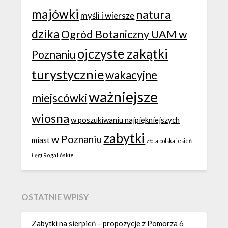
majówki
natura
myśli i wiersze
dzika
Ogród Botaniczny UAM w
ojczyste zakątki
Poznaniu
turystycznie
wakacyjne
ważniejsze
miejscówki
wiosna
w poszukiwaniu najpiękniejszych
zabytki
w Poznaniu
miast
złota polska jesień
Łęgi Rogalińskie
OSTATNIE WPISY
Zabytki na sierpień – propozycje z Pomorza
6