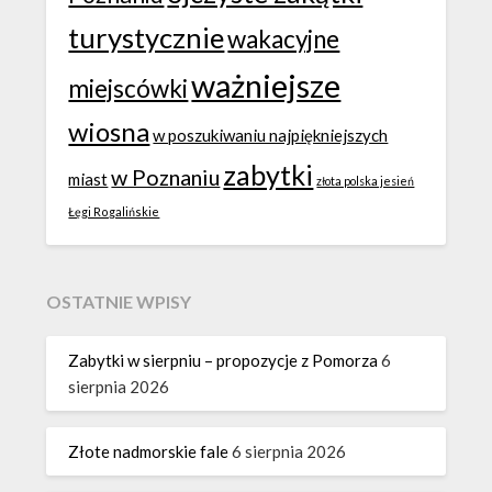
turystycznie
wakacyjne
ważniejsze
miejscówki
wiosna
w poszukiwaniu najpiękniejszych
zabytki
w Poznaniu
miast
złota polska jesień
Łęgi Rogalińskie
OSTATNIE WPISY
Zabytki w sierpniu – propozycje z Pomorza
6
sierpnia 2026
Złote nadmorskie fale
6 sierpnia 2026