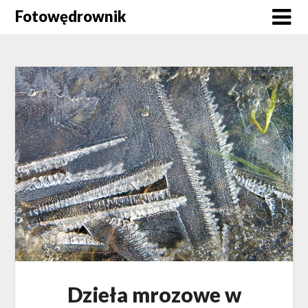
Skip
Fotowędrownik
to
content
Dzieła mrozowe w