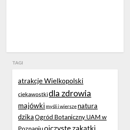
TAGI
atrakcje Wielkopolski
dla zdrowia
ciekawostki
majówki
natura
myśli i wiersze
dzika
Ogród Botaniczny UAM w
ojczyste zakątki
Poznaniu