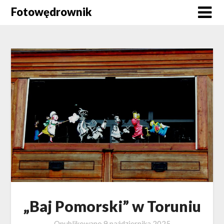
Skip
Fotowędrownik
to
content
„Baj Pomorski” w Toruniu
Opublikowano
9 października 2025