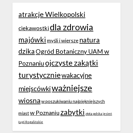
atrakcje Wielkopolski
dla zdrowia
ciekawostki
majówki
natura
myśli i wiersze
dzika
Ogród Botaniczny UAM w
ojczyste zakątki
Poznaniu
turystycznie
wakacyjne
ważniejsze
miejscówki
wiosna
w poszukiwaniu najpiękniejszych
zabytki
w Poznaniu
miast
złota polska jesień
Łęgi Rogalińskie