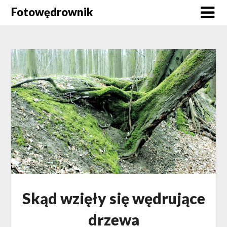
Skip
Fotowędrownik
to
content
Skąd wzięły się wędrujące
drzewa