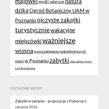
majówki
natura
myśli i wiersze
dzika
Ogród Botaniczny UAM w
ojczyste zakątki
Poznaniu
turystycznie
wakacyjne
ważniejsze
miejscówki
wiosna
w poszukiwaniu najpiękniejszych
zabytki
w Poznaniu
miast
złota polska jesień
Łęgi Rogalińskie
OSTATNIE WPISY
Zabytki w sierpniu – propozycje z Pomorza
6
sierpnia 2026