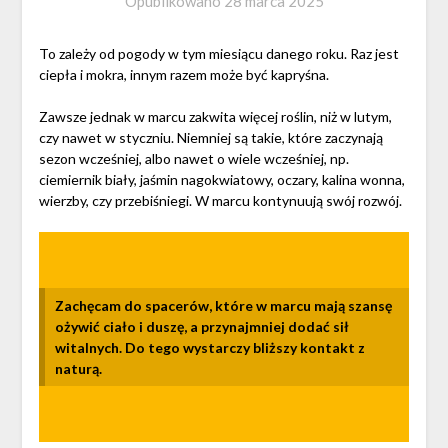
Opublikowano
28 marca 2025
To zależy od pogody w tym miesiącu danego roku. Raz jest
ciepła i mokra, innym razem może być kapryśna.
Zawsze jednak w marcu zakwita więcej roślin, niż w lutym,
czy nawet w styczniu. Niemniej są takie, które zaczynają
sezon wcześniej, albo nawet o wiele wcześniej, np.
ciemiernik biały, jaśmin nagokwiatowy, oczary, kalina wonna,
wierzby, czy przebiśniegi. W marcu kontynuują swój rozwój.
Zachęcam do spacerów, które w marcu mają szansę
ożywić ciało i duszę, a przynajmniej dodać sił
witalnych. Do tego wystarczy bliższy kontakt z
naturą.