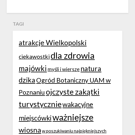
TAGI
atrakcje Wielkopolski
dla zdrowia
ciekawostki
majówki
natura
myśli i wiersze
dzika
Ogród Botaniczny UAM w
ojczyste zakątki
Poznaniu
turystycznie
wakacyjne
ważniejsze
miejscówki
wiosna
w poszukiwaniu najpiękniejszych