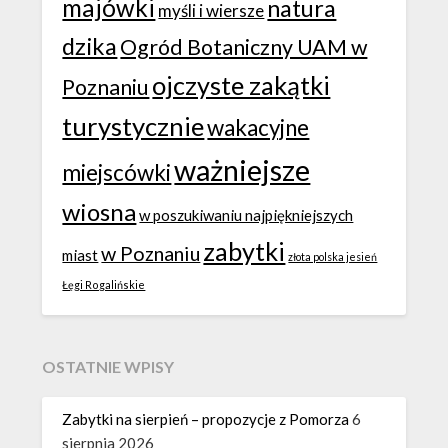
majówki
natura
myśli i wiersze
dzika
Ogród Botaniczny UAM w
ojczyste zakątki
Poznaniu
turystycznie
wakacyjne
ważniejsze
miejscówki
wiosna
w poszukiwaniu najpiękniejszych
zabytki
w Poznaniu
miast
złota polska jesień
Łęgi Rogalińskie
OSTATNIE WPISY
Zabytki na sierpień – propozycje z Pomorza
6
sierpnia 2026