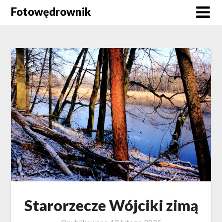
Skip
Fotowędrownik
to
content
Starorzecze Wójciki zimą