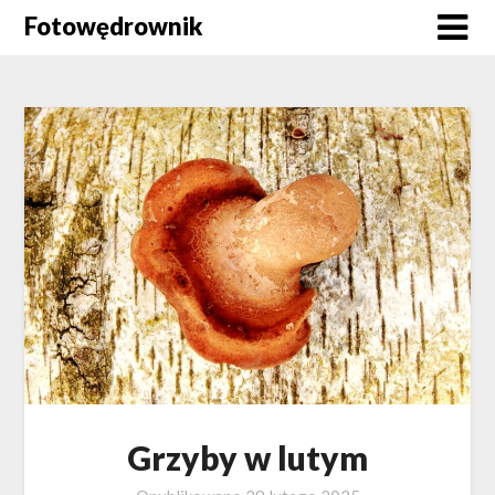
Skip
Fotowędrownik
to
content
Grzyby w lutym