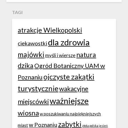
TAGI
atrakcje Wielkopolski
dla zdrowia
ciekawostki
majówki
natura
myśli i wiersze
dzika
Ogród Botaniczny UAM w
ojczyste zakątki
Poznaniu
turystycznie
wakacyjne
ważniejsze
miejscówki
wiosna
w poszukiwaniu najpiękniejszych
zabytki
w Poznaniu
miast
złota polska jesień