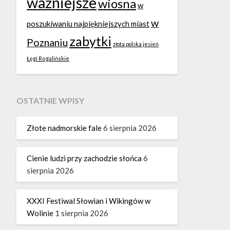
ważniejsze
wiosna
w
w
poszukiwaniu najpiękniejszych miast
zabytki
Poznaniu
złota polska jesień
Łęgi Rogalińskie
OSTATNIE WPISY
Złote nadmorskie fale
6 sierpnia 2026
Cienie ludzi przy zachodzie słońca
6
sierpnia 2026
XXXI Festiwal Słowian i Wikingów w
Wolinie
1 sierpnia 2026