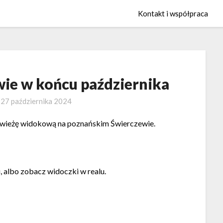
Kontakt i współpraca
wie w końcu października
o
27 października 2024
a wieżę widokową na poznańskim Świerczewie.
, albo zobacz widoczki w realu.