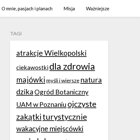
O mnie, pasjach i planach
Misja
Ważniejsze
TAGI
atrakcje Wielkopolski
dla zdrowia
ciekawostki
majówki
natura
myśli i wiersze
dzika
Ogród Botaniczny
ojczyste
UAM w Poznaniu
zakątki
turystycznie
wakacyjne miejscówki