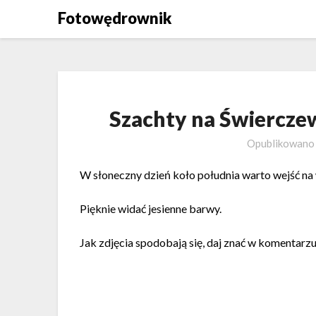
Skip
Fotowędrownik
to
content
Szachty na Świercze
Opublikowan
W słoneczny dzień koło południa warto wejść n
Pięknie widać jesienne barwy.
Jak zdjęcia spodobają się, daj znać w komentarzu