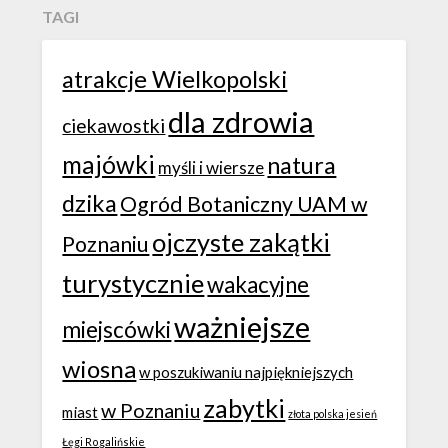
TAGI
atrakcje Wielkopolski
dla zdrowia
ciekawostki
majówki
natura
myśli i wiersze
dzika
Ogród Botaniczny UAM w
ojczyste zakątki
Poznaniu
turystycznie
wakacyjne
ważniejsze
miejscówki
wiosna
w poszukiwaniu najpiękniejszych
zabytki
w Poznaniu
miast
złota polska jesień
Łęgi Rogalińskie