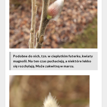
Podobne do nich, tzn. w cieplutkim futerku, kwiaty
magnolii. Na ten czas puchacieją, a niektóre lekko
się rozchylają. Może zakwitną w marcu.