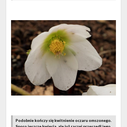
Podobnie kończy się kwitnienie oczaru omszonego.
Sporo jeszcze kwiecia, ale już raczej przeszedł jego