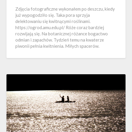
Zdjęcia fotograficzne wykonałem po deszczu, kiedy
już wypogodziło się. Taka pora sprzyja
delektowaniu się kwitnącymi roślinami.
https://ogrod.amu.edu.pl/ Róże coraz bardziej
rozwijają się. Na botanicznej różance bogactwo
odmian i zapachów. Tydzień temu na kwaterze
piwonii pełnia kwitnienia. Miłych spacerów.