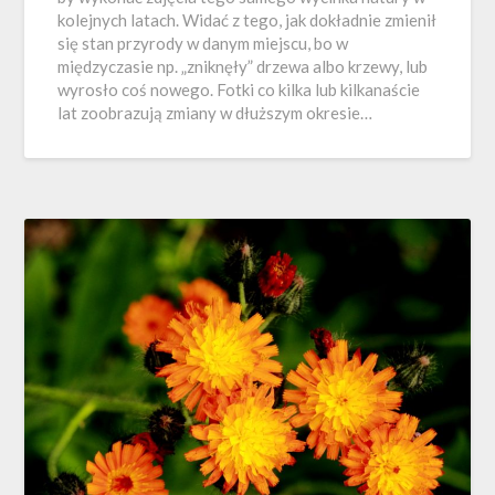
kolejnych latach. Widać z tego, jak dokładnie zmienił
się stan przyrody w danym miejscu, bo w
międzyczasie np. „zniknęły” drzewa albo krzewy, lub
wyrosło coś nowego. Fotki co kilka lub kilkanaście
lat zoobrazują zmiany w dłuższym okresie…