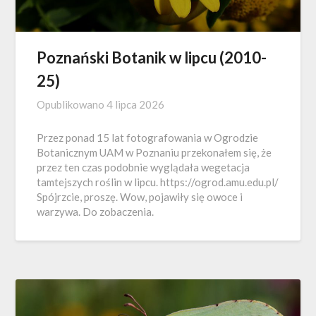
Poznański Botanik w lipcu (2010-
25)
Opublikowano
4 lipca 2026
Przez ponad 15 lat fotografowania w Ogrodzie
Botanicznym UAM w Poznaniu przekonałem się, że
przez ten czas podobnie wyglądała wegetacja
tamtejszych roślin w lipcu. https://ogrod.amu.edu.pl/
Spójrzcie, proszę. Wow, pojawiły się owoce i
warzywa. Do zobaczenia.