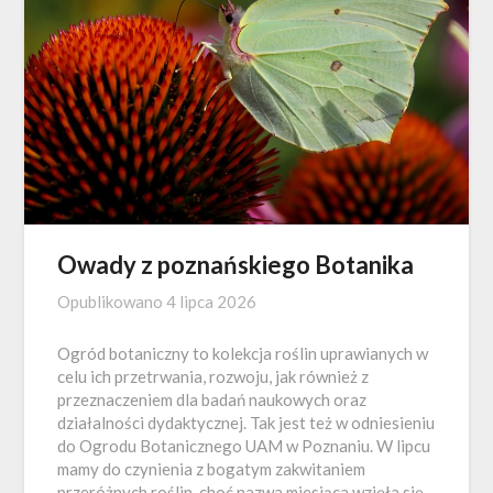
Owady z poznańskiego Botanika
Opublikowano
4 lipca 2026
Ogród botaniczny to kolekcja roślin uprawianych w
celu ich przetrwania, rozwoju, jak również z
przeznaczeniem dla badań naukowych oraz
działalności dydaktycznej. Tak jest też w odniesieniu
do Ogrodu Botanicznego UAM w Poznaniu. W lipcu
mamy do czynienia z bogatym zakwitaniem
przeróżnych roślin, choć nazwa miesiąca wzięła się