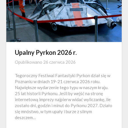
Upalny Pyrkon 2026 r.
Opublikowano
26 czerwca 2026
Tegoroczny Festiwal Fantastyki Pyrkon dział się w
Poznaniu w dniach 19-21 czerwca 2026 roku.
Największe wydarzenie tego typu w naszym kraju.
25 lat historii Pyrkonu. Jeśli by wejść na stronę
internetową imprezy najpierw widać wyliczankę, ile
zostało dni, godzin i minut do Pyrkonu 2027. Działo
się mnóstwo, w tym upały i burze z silnym
deszczem…