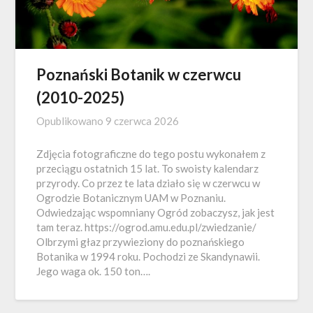
Poznański Botanik w czerwcu
(2010-2025)
Opublikowano
9 czerwca 2026
Zdjęcia fotograficzne do tego postu wykonałem z
przeciągu ostatnich 15 lat. To swoisty kalendarz
przyrody. Co przez te lata działo się w czerwcu w
Ogrodzie Botanicznym UAM w Poznaniu.
Odwiedzając wspomniany Ogród zobaczysz, jak jest
tam teraz. https://ogrod.amu.edu.pl/zwiedzanie/
Olbrzymi głaz przywieziony do poznańskiego
Botanika w 1994 roku. Pochodzi ze Skandynawii.
Jego waga ok. 150 ton….