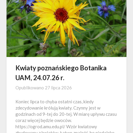
Kwiaty poznańskiego Botanika
UAM, 24.07.26 r.
Opublikowano
27 lipca 2026
Koniec lipca to chyba ostatni czas, kiedy
zdecydowanie królują kwiaty. Czynny jest w
godzinach od 9-tej do 20-tej. W miarę upływu czasu
coraz więcej będzie owoców.
https://ogrod.amu.edu.pl/ Wzór kwiatowy
zbudowany z kwiatów. Łatwo znaleźć, bo niedaleko