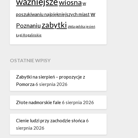
ważniejsze
wiosna
w
w
poszukiwaniu najpiękniejszych miast
zabytki
Poznaniu
złota polska jesień
Łęgi Rogalińskie
OSTATNIE WPISY
Zabytki na sierpień – propozycje z
Pomorza
6 sierpnia 2026
Złote nadmorskie fale
6 sierpnia 2026
Cienie ludzi przy zachodzie słońca
6
sierpnia 2026