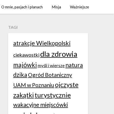
O mnie, pasjach i planach
Misja
Ważniejsze
TAGI
atrakcje Wielkopolski
dla zdrowia
ciekawostki
majówki
natura
myśli i wiersze
dzika
Ogród Botaniczny
ojczyste
UAM w Poznaniu
zakątki
turystycznie
wakacyjne miejscówki