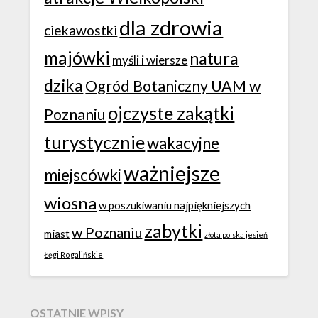
dla zdrowia
ciekawostki
majówki
natura
myśli i wiersze
dzika
Ogród Botaniczny UAM w
ojczyste zakątki
Poznaniu
turystycznie
wakacyjne
ważniejsze
miejscówki
wiosna
w poszukiwaniu najpiękniejszych
zabytki
w Poznaniu
miast
złota polska jesień
Łęgi Rogalińskie
OSTATNIE WPISY