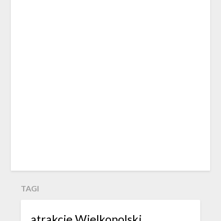
TAGI
atrakcje Wielkopolski