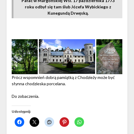
Pałac w Margońskiej Wsi. 17 października 1773
roku odbył się tam ślub Józefa Wybickiego z
Kunegundą Drwęską.
Prócz wspomnień dobrą pamiątką z Chodzieży może być
słynna chodzieska porcelana.
Do zobaczenia.
Udostępnij: