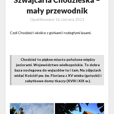
mały przewodnik
Opublikowano
16 czerwca 2023
Czyli Chodzież i okolice z górkami i rozległymi lasami.
Chodzież to piękne miasto położone między
jeziorami. Województwo wielkopolskie. To dobra
baza noclegowa do wyjazdów tu i tam. Na zdjęciach
widać Kościół pw. św. Floriana z XV wieku (gotycki) i
zabytkowe domy tkaczy (XVIII i XIX w.).