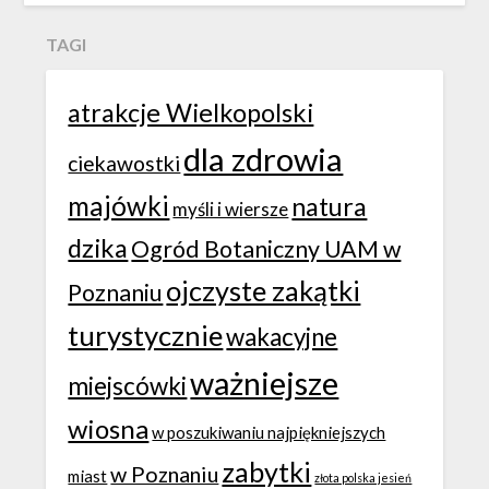
TAGI
atrakcje Wielkopolski
dla zdrowia
ciekawostki
majówki
natura
myśli i wiersze
dzika
Ogród Botaniczny UAM w
ojczyste zakątki
Poznaniu
turystycznie
wakacyjne
ważniejsze
miejscówki
wiosna
w poszukiwaniu najpiękniejszych
zabytki
w Poznaniu
miast
złota polska jesień