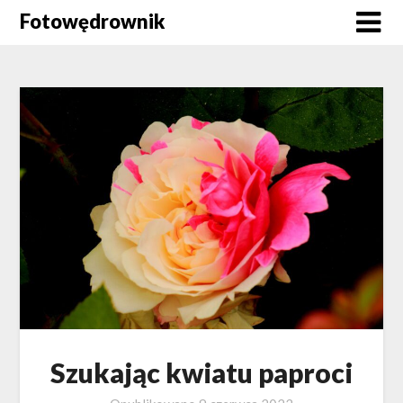
Skip
Fotowędrownik
to
content
Szukając kwiatu paproci