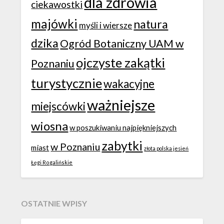
dla zdrowia
ciekawostki
majówki
natura
myśli i wiersze
dzika
Ogród Botaniczny UAM w
ojczyste zakątki
Poznaniu
turystycznie
wakacyjne
ważniejsze
miejscówki
wiosna
w poszukiwaniu najpiękniejszych
zabytki
w Poznaniu
miast
złota polska jesień
Łęgi Rogalińskie
OSTATNIE WPISY