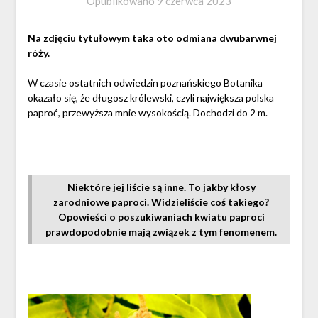
Opublikowano
9 czerwca 2023
Na zdjęciu tytułowym taka oto odmiana dwubarwnej
róży.
W czasie ostatnich odwiedzin poznańskiego Botanika
okazało się, że długosz królewski, czyli największa polska
paproć, przewyższa mnie wysokością. Dochodzi do 2 m.
Niektóre jej liście są inne. To jakby kłosy
zarodniowe paproci. Widzieliście coś takiego?
Opowieści o poszukiwaniach kwiatu paproci
prawdopodobnie mają związek z tym fenomenem.