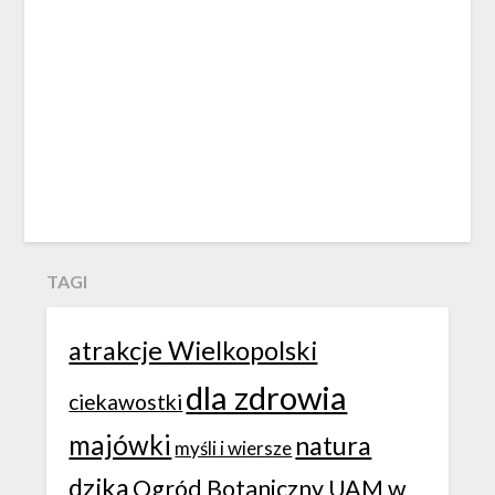
TAGI
atrakcje Wielkopolski
dla zdrowia
ciekawostki
majówki
natura
myśli i wiersze
dzika
Ogród Botaniczny UAM w