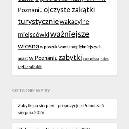
ojczyste zakątki
Poznaniu
turystycznie
wakacyjne
ważniejsze
miejscówki
wiosna
w poszukiwaniu najpiękniejszych
zabytki
w Poznaniu
miast
złota polska jesień
Łęgi Rogalińskie
OSTATNIE WPISY
Zabytki na sierpień – propozycje z Pomorza
6
sierpnia 2026