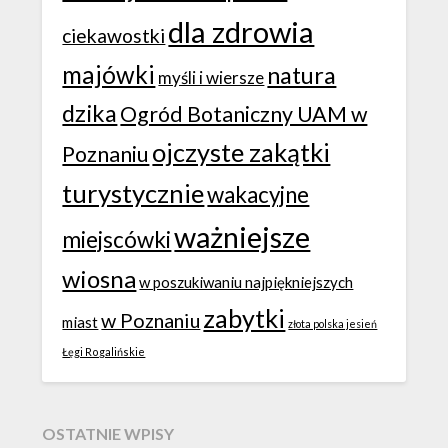
dla zdrowia
ciekawostki
majówki
natura
myśli i wiersze
dzika
Ogród Botaniczny UAM w
ojczyste zakątki
Poznaniu
turystycznie
wakacyjne
ważniejsze
miejscówki
wiosna
w poszukiwaniu najpiękniejszych
zabytki
w Poznaniu
miast
złota polska jesień
Łęgi Rogalińskie
OSTATNIE WPISY