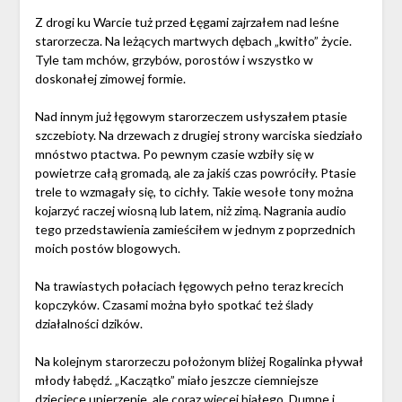
Z drogi ku Warcie tuż przed Łęgami zajrzałem nad leśne
starorzecza. Na leżących martwych dębach „kwitło” życie.
Tyle tam mchów, grzybów, porostów i wszystko w
doskonałej zimowej formie.
Nad innym już łęgowym starorzeczem usłyszałem ptasie
szczebioty. Na drzewach z drugiej strony warciska siedziało
mnóstwo ptactwa. Po pewnym czasie wzbiły się w
powietrze całą gromadą, ale za jakiś czas powróciły. Ptasie
trele to wzmagały się, to cichły. Takie wesołe tony można
kojarzyć raczej wiosną lub latem, niż zimą. Nagrania audio
tego przedstawienia zamieściłem w jednym z poprzednich
moich postów blogowych.
Na trawiastych połaciach łęgowych pełno teraz krecich
kopczyków. Czasami można było spotkać też ślady
działalności dzików.
Na kolejnym starorzeczu położonym bliżej Rogalinka pływał
młody łabędź. „Kaczątko” miało jeszcze ciemniejsze
dziecięce upierzenie, ale coraz więcej białego. Dumne i …