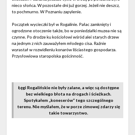
nieco słońca. W pozostałe dni już gorzej. Jeżeli nie deszcz,
to pochmurno. W Poznaniu zapylenie.
Początek wycieczki był w Rogalinie. Pałac zamknięty i
ogrodzone otoczenie także, bo w poniedziałki muzea nie są
czynne. Po drodze ku kościołowi wśród alei starych drzew
na jednym z nich zauważyłem młodego cisa. Raźnie
wyrastał w rozwidleniu konarów liściastego gospodarza.
Przysłowiowa staropolska gościnność.
Łęgi Rogalińskie nie były zalane, a więc są dostępne
bez wielkiego błota na drogach i ścieżkach.
Spotykałem „koneserów” tego szczególnego
terenu. Nie myślałem, że w porze zimowej zdarzy się
takie towarzystwo.