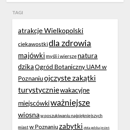
TAGI
atrakcje Wielkopolski
dla zdrowia
ciekawostki
majówki
natura
myśli i wiersze
dzika
Ogród Botaniczny UAM w
ojczyste zakątki
Poznaniu
turystycznie
wakacyjne
ważniejsze
miejscówki
wiosna
w poszukiwaniu najpiękniejszych
zabytki
w Poznaniu
miast
złota polska jesień