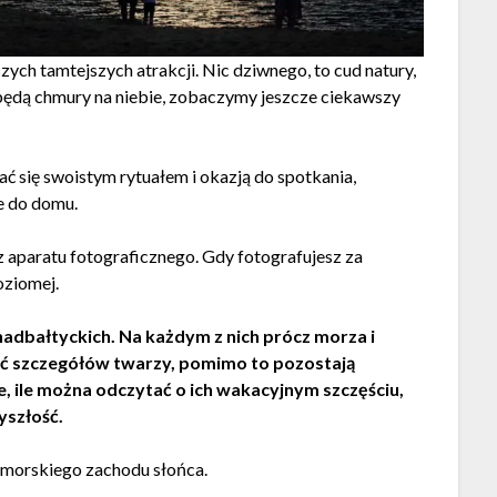
ych tamtejszych atrakcji. Nic dziwnego, to cud natury,
ze będą chmury na niebie, zobaczymy jeszcze ciekawszy
 się swoistym rytuałem i okazją do spotkania,
e do domu.
 aparatu fotograficznego. Gdy fotografujesz za
oziomej.
 nadbałtyckich. Na każdym z nich prócz morza i
dać szczegółów twarzy, pomimo to pozostają
e, ile można odczytać o ich wakacyjnym szczęściu,
yszłość.
dmorskiego zachodu słońca.