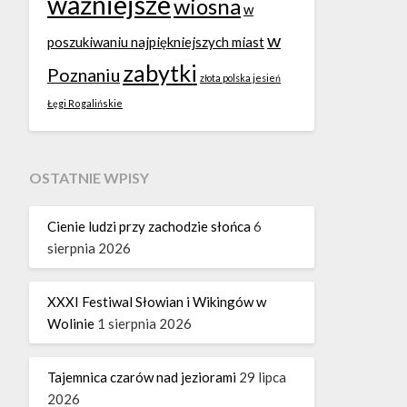
ważniejsze
wiosna
w
w
poszukiwaniu najpiękniejszych miast
zabytki
Poznaniu
złota polska jesień
Łęgi Rogalińskie
OSTATNIE WPISY
Cienie ludzi przy zachodzie słońca
6
sierpnia 2026
XXXI Festiwal Słowian i Wikingów w
Wolinie
1 sierpnia 2026
Tajemnica czarów nad jeziorami
29 lipca
2026