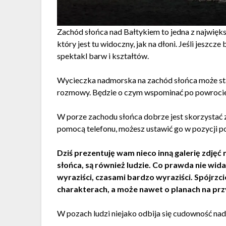
Zachód słońca nad Bałtykiem to jedna z największ
który jest tu widoczny, jak na dłoni. Jeśli jeszc
spektakl barw i kształtów.
Wycieczka nadmorska na zachód słońca może stać
rozmowy. Będzie o czym wspominać po powroci
W porze zachodu słońca dobrze jest skorzystać z
pomocą telefonu, możesz ustawić go w pozycji p
Dziś prezentuję wam nieco inną galerię zdjęć
słońca, są również ludzie. Co prawda nie wi
wyraziści, czasami bardzo wyraziści. Spójrzci
charakterach, a może nawet o planach na prz
W pozach ludzi niejako odbija się cudowność na