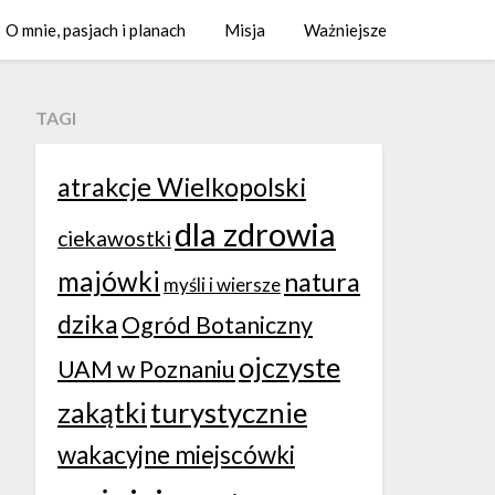
O mnie, pasjach i planach
Misja
Ważniejsze
TAGI
atrakcje Wielkopolski
dla zdrowia
ciekawostki
majówki
natura
myśli i wiersze
dzika
Ogród Botaniczny
ojczyste
UAM w Poznaniu
zakątki
turystycznie
wakacyjne miejscówki