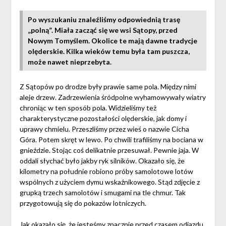
Po wyszukaniu znaleźliśmy odpowiednią trasę
„polną”. Miała zacząć się we wsi Sątopy, przed
Nowym Tomyślem. Okolice te mają dawne tradycje
olęderskie. Kilka wieków temu była tam puszcza,
może nawet nieprzebyta.
Z Sątopów po drodze były prawie same pola. Między nimi
aleje drzew. Zadrzewienia śródpolne wyhamowywały wiatry
chroniąc w ten sposób pola. Widzieliśmy też
charakterystyczne pozostałości olęderskie, jak domy i
uprawy chmielu. Przeszliśmy przez wieś o nazwie Cicha
Góra. Potem skręt w lewo. Po chwili trafiliśmy na bociana w
gnieździe. Stojąc coś delikatnie przesuwał. Pewnie jaja. W
oddali słychać było jakby ryk silników. Okazało się, że
kilometry na południe robiono próby samolotowe lotów
wspólnych z użyciem dymu wskaźnikowego. Stąd zdjęcie z
grupką trzech samolotów i smugami na tle chmur. Tak
przygotowują się do pokazów lotniczych.
Jak okazało się, że jesteśmy znacznie przed czasem odjazdu