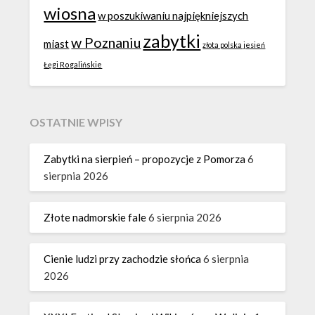
wiosna
w poszukiwaniu najpiękniejszych
zabytki
w Poznaniu
miast
złota polska jesień
Łęgi Rogalińskie
OSTATNIE WPISY
Zabytki na sierpień – propozycje z Pomorza
6
sierpnia 2026
Złote nadmorskie fale
6 sierpnia 2026
Cienie ludzi przy zachodzie słońca
6 sierpnia
2026