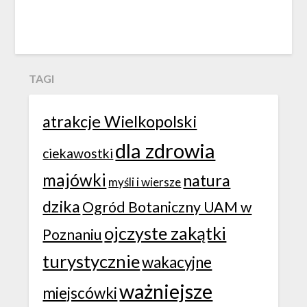
TAGI
atrakcje Wielkopolski
dla zdrowia
ciekawostki
majówki
natura
myśli i wiersze
dzika
Ogród Botaniczny UAM w
ojczyste zakątki
Poznaniu
turystycznie
wakacyjne
ważniejsze
miejscówki