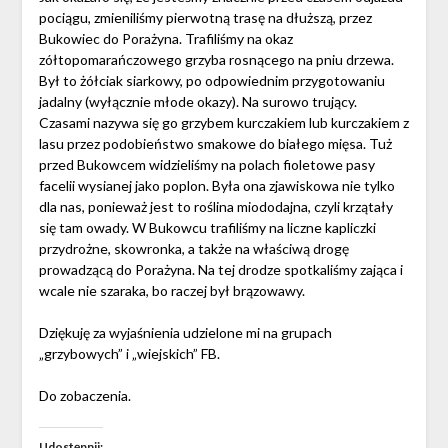
pociągu, zmieniliśmy pierwotną trasę na dłuższą, przez
Bukowiec do Porażyna. Trafiliśmy na okaz
zółtopomarańczowego grzyba rosnącego na pniu drzewa.
Był to żółciak siarkowy, po odpowiednim przygotowaniu
jadalny (wyłącznie młode okazy). Na surowo trujący.
Czasami nazywa się go grzybem kurczakiem lub kurczakiem z
lasu przez podobieństwo smakowe do białego mięsa. Tuż
przed Bukowcem widzieliśmy na polach fioletowe pasy
facelii wysianej jako poplon. Była ona zjawiskowa nie tylko
dla nas, ponieważ jest to roślina miododajna, czyli krzątały
się tam owady. W Bukowcu trafiliśmy na liczne kapliczki
przydrożne, skowronka, a także na właściwą drogę
prowadzącą do Porażyna. Na tej drodze spotkaliśmy zająca i
wcale nie szaraka, bo raczej był brązowawy.
Dziękuję za wyjaśnienia udzielone mi na grupach
„grzybowych” i „wiejskich” FB.
Do zobaczenia.
Udostępnij: