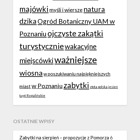
majówki
natura
myśli i wiersze
dzika
Ogród Botaniczny UAM w
ojczyste zakątki
Poznaniu
turystycznie
wakacyjne
ważniejsze
miejscówki
wiosna
w poszukiwaniu najpiękniejszych
zabytki
w Poznaniu
miast
złota polska jesień
Łęgi Rogalińskie
OSTATNIE WPISY
Zabytki na sierpień – propozycje z Pomorza
6