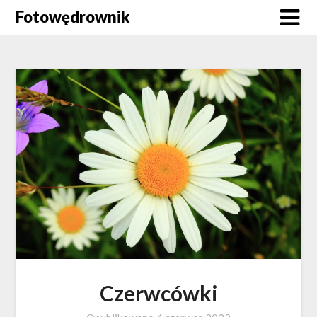
Skip
Fotowędrownik
to
content
Czerwcówki