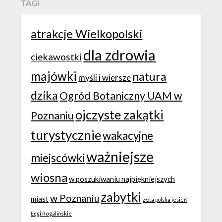
TAGI
atrakcje Wielkopolski
dla zdrowia
ciekawostki
majówki
natura
myśli i wiersze
dzika
Ogród Botaniczny UAM w
ojczyste zakątki
Poznaniu
turystycznie
wakacyjne
ważniejsze
miejscówki
wiosna
w poszukiwaniu najpiękniejszych
zabytki
w Poznaniu
miast
złota polska jesień
Łęgi Rogalińskie