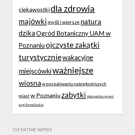
dla zdrowia
ciekawostki
majówki
natura
myśli i wiersze
dzika
Ogród Botaniczny UAM w
ojczyste zakątki
Poznaniu
turystycznie
wakacyjne
ważniejsze
miejscówki
wiosna
w poszukiwaniu najpiękniejszych
zabytki
w Poznaniu
miast
złota polska jesień
Łęgi Rogalińskie
OSTATNIE WPISY