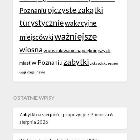
ojczyste zakątki
Poznaniu
turystycznie
wakacyjne
ważniejsze
miejscówki
wiosna
w poszukiwaniu najpiękniejszych
zabytki
w Poznaniu
miast
złota polska jesień
Łęgi Rogalińskie
OSTATNIE WPISY
Zabytki na sierpień – propozycje z Pomorza
6
sierpnia 2026