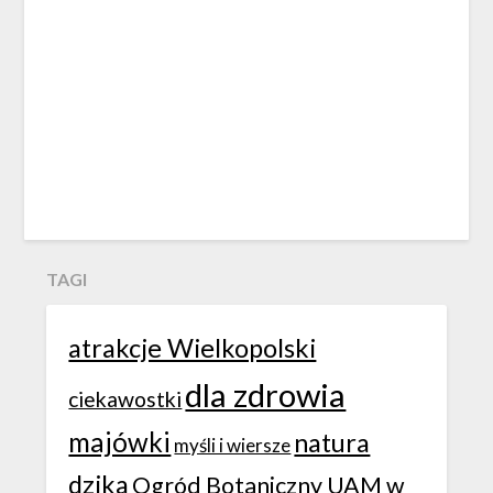
TAGI
atrakcje Wielkopolski
dla zdrowia
ciekawostki
majówki
natura
myśli i wiersze
dzika
Ogród Botaniczny UAM w