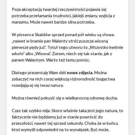
Poza akceptacją twardej rzeczywistości pojawia się
potrzeba przełamania trudności, jakiejś zmiany, wyjścia z
marazmu. Może nawet bardzo silna potrzeba.
W piosence Skaldów sprzed ponad pół wieku są słowa:
„nawet w bramie pan Walenty stróż puszcza wiosną
pierwsze pędy już”. Tytuł tego utworu to „Wszystko kwitnie
wkoło” albo „Wiosna”. Zatem, niech się tak stanie, jak z
panem Walentym. Warto też temu pomóc.
Dlatego prezentuję Wam dziś
nowe zdjęcia
. Można
zobaczyć na nich coraz większą różnorodność bogactwa
rozwijającej się teraz natury.
Można również pokusić się o wielkanocną odnowę ducha.
Czas tak szybko mija. Skoro właśnie taka jest jego natura, to
faktycznie nie będziemy już w stanie powrócić do
przeszłości, nawet tej sprzed sekundy. Chyba że w końcu
ktoś wymyśli odpowiedni na to wynalazek. Być może.