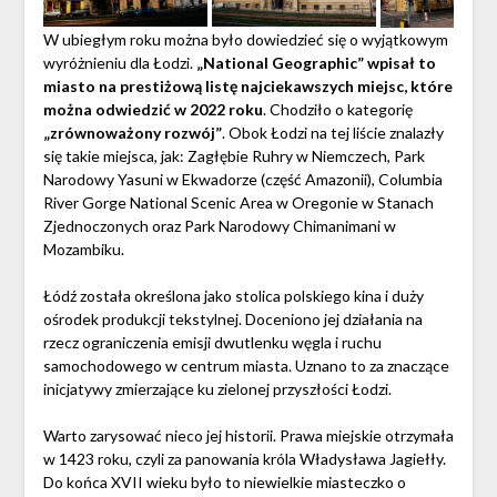
W ubiegłym roku można było dowiedzieć się o wyjątkowym
wyróżnieniu dla Łodzi.
„National Geographic” wpisał to
miasto na prestiżową listę najciekawszych miejsc, które
można odwiedzić w 2022 roku
. Chodziło o kategorię
„zrównoważony rozwój”
. Obok Łodzi na tej liście znalazły
się takie miejsca, jak: Zagłębie Ruhry w Niemczech, Park
Narodowy Yasuni w Ekwadorze (część Amazonii), Columbia
River Gorge National Scenic Area w Oregonie w Stanach
Zjednoczonych oraz Park Narodowy Chimanimani w
Mozambiku.
Łódź została określona jako stolica polskiego kina i duży
ośrodek produkcji tekstylnej. Doceniono jej działania na
rzecz ograniczenia emisji dwutlenku węgla i ruchu
samochodowego w centrum miasta. Uznano to za znaczące
inicjatywy zmierzające ku zielonej przyszłości Łodzi.
Warto zarysować nieco jej historii. Prawa miejskie otrzymała
w 1423 roku, czyli za panowania króla Władysława Jagiełły.
Do końca XVII wieku było to niewielkie miasteczko o