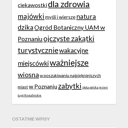
dla zdrowia
ciekawostki
majówki
natura
myśli i wiersze
dzika
Ogród Botaniczny UAM w
ojczyste zakątki
Poznaniu
turystycznie
wakacyjne
ważniejsze
miejscówki
wiosna
w poszukiwaniu najpiękniejszych
zabytki
w Poznaniu
miast
złota polska jesień
Łęgi Rogalińskie
OSTATNIE WPISY