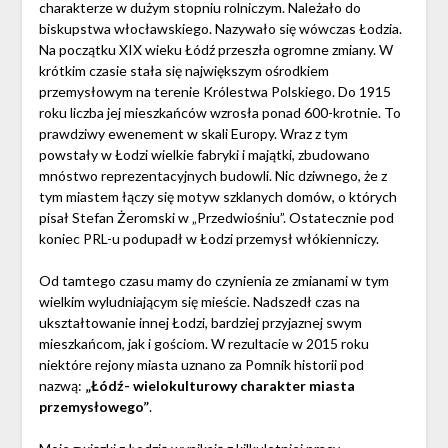
charakterze w dużym stopniu rolniczym. Należało do
biskupstwa włocławskiego. Nazywało się wówczas Łodzia.
Na początku XIX wieku Łódź przeszła ogromne zmiany. W
krótkim czasie stała się największym ośrodkiem
przemysłowym na terenie Królestwa Polskiego. Do 1915
roku liczba jej mieszkańców wzrosła ponad 600-krotnie. To
prawdziwy ewenement w skali Europy. Wraz z tym
powstały w Łodzi wielkie fabryki i majątki, zbudowano
mnóstwo reprezentacyjnych budowli. Nic dziwnego, że z
tym miastem łączy się motyw szklanych domów, o których
pisał Stefan Żeromski w „Przedwiośniu”. Ostatecznie pod
koniec PRL-u podupadł w Łodzi przemysł włókienniczy.
Od tamtego czasu mamy do czynienia ze zmianami w tym
wielkim wyludniającym się mieście. Nadszedł czas na
ukształtowanie innej Łodzi, bardziej przyjaznej swym
mieszkańcom, jak i gościom. W rezultacie w 2015 roku
niektóre rejony miasta uznano za Pomnik historii pod
nazwą:
„Łódź- wielokulturowy charakter miasta
przemysłowego”
.