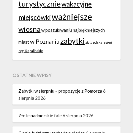
turystycznie
wakacyjne
ważniejsze
miejscówki
wiosna
w poszukiwaniu najpiękniejszych
zabytki
w Poznaniu
miast
złota polska jesień
Łęgi Rogalińskie
OSTATNIE WPISY
Zabytki w sierpniu – propozycje z Pomorza
6
sierpnia 2026
Złote nadmorskie fale
6 sierpnia 2026
Cienie ludzi przy zachodzie słońca
6 sierpnia