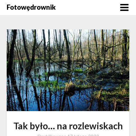
Skip
Fotowędrownik
to
content
Tak było… na rozlewiskach