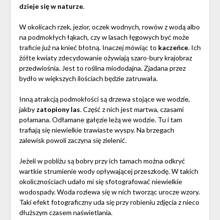
dzieje się w naturze
.
W okolicach rzek, jezior, oczek wodnych, rowów z wodą albo
na podmokłych łąkach, czy w lasach łęgowych być może
traficie już na knieć błotną. Inaczej mówiąc to
kaczeńce
. Ich
żółte kwiaty zdecydowanie ożywiają szaro-bury krajobraz
przedwiośnia. Jest to roślina miododajna. Zjadana przez
bydło w większych ilościach będzie zatruwała.
Inną atrakcją podmokłości są drzewa stojące we wodzie,
jakby
zatopiony las
. Część z nich jest martwa, czasami
połamana. Odłamane gałęzie leżą we wodzie. Tu i tam
trafiają się niewielkie trawiaste wyspy. Na brzegach
zalewisk powoli zaczyna się zielenić.
Jeżeli w pobliżu są bobry przy ich tamach można odkryć
wartkie strumienie wody opływającej przeszkodę. W takich
okolicznościach udało mi się sfotografować niewielkie
wodospady. Woda rozlewa się w nich tworząc urocze wzory.
Taki efekt fotograficzny uda się przy robieniu zdjęcia z nieco
dłuższym czasem naświetlania.