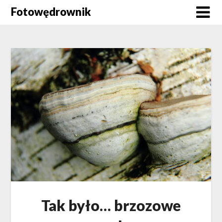
Skip
Fotowędrownik
to
content
Tak było… brzozowe