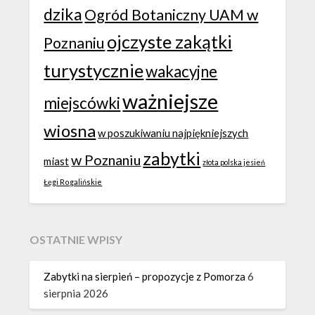
dzika
Ogród Botaniczny UAM w
ojczyste zakątki
Poznaniu
turystycznie
wakacyjne
ważniejsze
miejscówki
wiosna
w poszukiwaniu najpiękniejszych
zabytki
w Poznaniu
miast
złota polska jesień
Łęgi Rogalińskie
OSTATNIE WPISY
Zabytki na sierpień – propozycje z Pomorza
6
sierpnia 2026