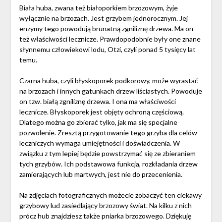
Biała huba, zwana też białoporkiem brzozowym, żyje
wyłącznie na brzozach. Jest grzybem jednorocznym. Jej
enzymy tego powodują brunatną zgniliznę drzewa. Ma on
też właściwości lecznicze. Prawdopodobnie były one znane
słynnemu człowiekowi lodu, Otzi, czyli ponad 5 tysięcy lat
temu.
Czarna huba, czyli błyskoporek podkorowy, może wyrastać
na brzozach i innych gatunkach drzew liściastych. Powoduje
on tzw. białą zgniliznę drzewa. I ona ma właściwości
lecznicze. Błyskoporek jest objęty ochroną częściową.
Dlatego można go zbierać tylko, jak ma się specjalne
pozwolenie. Zresztą przygotowanie tego grzyba dla celów
leczniczych wymaga umiejętności i doświadczenia. W
związku z tym lepiej będzie powstrzymać się ze zbieraniem
tych grzybów. Ich podstawowa funkcja, rozkładania drzew
zamierających lub martwych, jest nie do przecenienia.
Na zdjęciach fotograficznych możecie zobaczyć ten ciekawy
grzybowy lud zasiedlający brzozowy świat. Na kilku z nich
prócz hub znajdziesz także pniarka brzozowego. Dziękuję