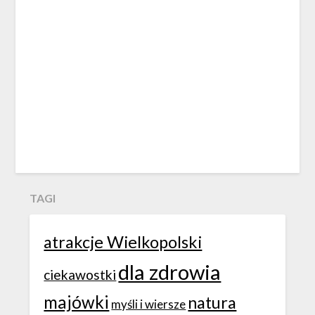
TAGI
atrakcje Wielkopolski
dla zdrowia
ciekawostki
majówki
natura
myśli i wiersze