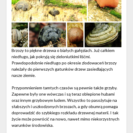
Brzozy to piękne drzewa o białych gałęziach. Już całkiem
niedługo, jak pokryją się zieloniutkimi liśćmi.
Prawdopodobnie niedługo po okresie zlodowaceń brzozy
należały do pierwszych gatunków drzew zasiedlających
nasze ziemie.
Przypomnieniem tamtych czasów są pewnie także grzyby.
Zapewne były one wówczas i są teraz oblepione hubami
oraz innym grzybowym ludem. Wszystko to pasożytuje na
słabszych i uszkodzonych brzozach, a gdy obumrą pomaga
doprowadzić do szybkiego rozkładu drzewnej materii. I tak
życie może powrócić na nowo, nawet mimo niekorzystnych
warunków środowiska.