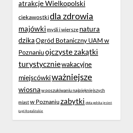
atrakcje Wielkopolski
dla zdrowia
ciekawostki
majówki
natura
myśli i wiersze
dzika
Ogród Botaniczny UAM w
ojczyste zakątki
Poznaniu
turystycznie
wakacyjne
ważniejsze
miejscówki
wiosna
w poszukiwaniu najpiękniejszych
zabytki
w Poznaniu
miast
złota polska jesień
Łęgi Rogalińskie