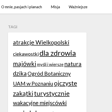
O mnie, pasjach i planach
Misja
Ważniejsze
TAGI
atrakcje Wielkopolski
dla zdrowia
ciekawostki
majówki
natura
myśli i wiersze
dzika
Ogród Botaniczny
ojczyste
UAM w Poznaniu
zakątki
turystycznie
wakacyjne miejscówki