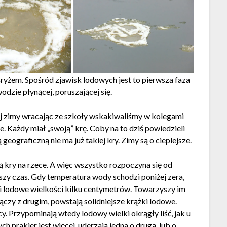
śryżem. Spośród zjawisk lodowych jest to pierwsza faza
wodzie płynącej, poruszającej się.
j zimy wracając ze szkoły wskakiwaliśmy w kolegami
e. Każdy miał „swoją” krę. Coby na to dziś powiedzieli
geograficzną nie ma już takiej kry. Zimy są o cieplejsze.
ą kry na rzece. A więc wszystko rozpoczyna się od
ższy czas. Gdy temperatura wody schodzi poniżej zera,
ki lodowe wielkości kilku centymetrów. Towarzyszy im
ołączy z drugim, powstają solidniejsze krążki lodowe.
cy. Przypominają wtedy lodowy wielki okrągły liść, jak u
ch prakier jest więcej, uderzają jedna o drugą, lub o