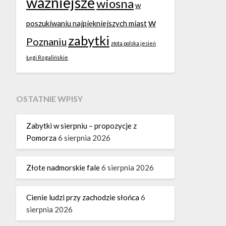
ważniejsze
wiosna
w
w
poszukiwaniu najpiękniejszych miast
zabytki
Poznaniu
złota polska jesień
Łęgi Rogalińskie
OSTATNIE WPISY
Zabytki w sierpniu – propozycje z
Pomorza
6 sierpnia 2026
Złote nadmorskie fale
6 sierpnia 2026
Cienie ludzi przy zachodzie słońca
6
sierpnia 2026