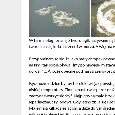
W terminologii znanej z hydrologii, nazywane są 
tworzenia się lodu na rzece i w morzu. A więc na 
Przypominam sobie, że jako mały chłopak pewne
na kry i tak sobie pływaliśmy po niewielkim stawi
dorośli? … Ano, że obecnie pod naszą szerokością 
Być może rodzice byliby też ciekawi, jak powstaj
niskiej temperatury. Zimno musi trwać przez dłu
zaczyna tworzyć się śryż. Najpierw są małe brył
lepa śnieżna, czy lodowa. Gdy jedno zbije się i p
Małe mają kilkadziesiąt cm, a duże do 3 m średni
wiktorii królewskiej. Płyną z prądem rzeki. Gdy ty