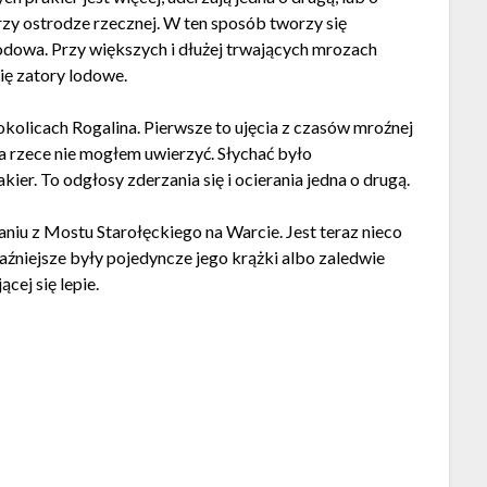
przy ostrodze rzecznej. W ten sposób tworzy się
odowa. Przy większych i dłużej trwających mrozach
ię zatory lodowe.
okolicach Rogalina. Pierwsze to ujęcia z czasów mroźnej
a rzece nie mogłem uwierzyć. Słychać było
ier. To odgłosy zderzania się i ocierania jedna o drugą.
iu z Mostu Starołęckiego na Warcie. Jest teraz nieco
yraźniejsze były pojedyncze jego krążki albo zaledwie
cej się lepie.