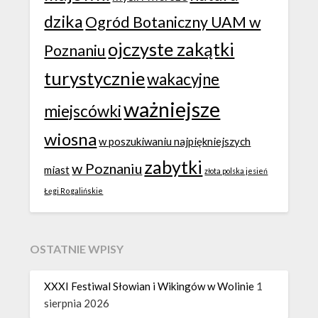
dzika
Ogród Botaniczny UAM w
ojczyste zakątki
Poznaniu
turystycznie
wakacyjne
ważniejsze
miejscówki
wiosna
w poszukiwaniu najpiękniejszych
zabytki
w Poznaniu
miast
złota polska jesień
Łęgi Rogalińskie
OSTATNIE WPISY
XXXI Festiwal Słowian i Wikingów w Wolinie
1
sierpnia 2026