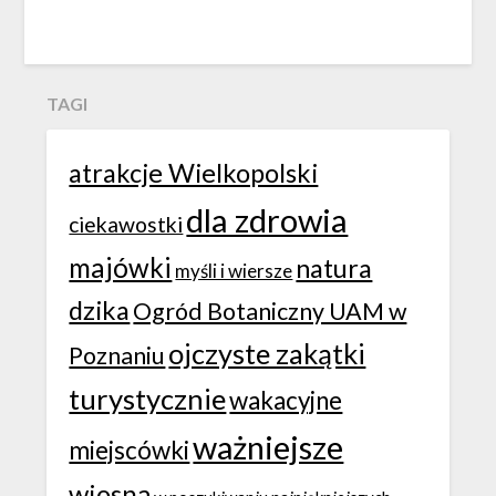
TAGI
atrakcje Wielkopolski
dla zdrowia
ciekawostki
majówki
natura
myśli i wiersze
dzika
Ogród Botaniczny UAM w
ojczyste zakątki
Poznaniu
turystycznie
wakacyjne
ważniejsze
miejscówki
wiosna