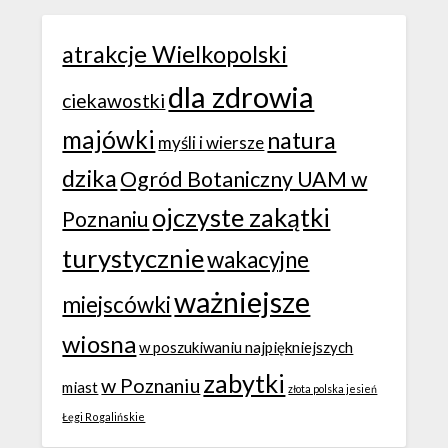
atrakcje Wielkopolski
dla zdrowia
ciekawostki
majówki
natura
myśli i wiersze
dzika
Ogród Botaniczny UAM w
ojczyste zakątki
Poznaniu
turystycznie
wakacyjne
ważniejsze
miejscówki
wiosna
w poszukiwaniu najpiękniejszych
zabytki
w Poznaniu
miast
złota polska jesień
Łęgi Rogalińskie