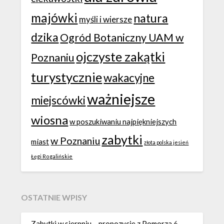
majówki
natura
myśli i wiersze
dzika
Ogród Botaniczny UAM w
ojczyste zakątki
Poznaniu
turystycznie
wakacyjne
ważniejsze
miejscówki
wiosna
w poszukiwaniu najpiękniejszych
zabytki
w Poznaniu
miast
złota polska jesień
Łęgi Rogalińskie
OSTATNIE WPISY
Zabytki w sierpniu – propozycje z Pomorza
6