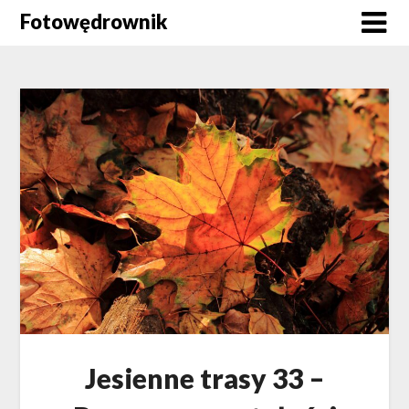
Skip
Fotowędrownik
to
content
Jesienne trasy 33 –