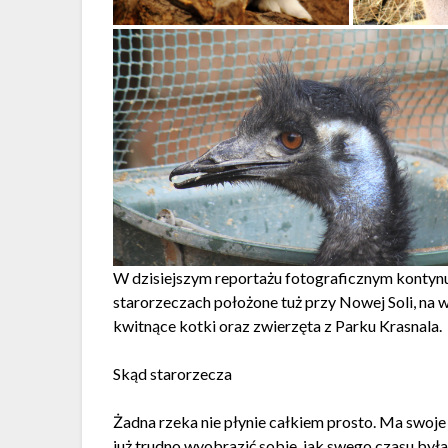
W dzisiejszym reportażu fotograficznym kontyn
starorzeczach położone tuż przy Nowej Soli, na 
kwitnące kotki oraz zwierzęta z Parku Krasnala.
Skąd starorzecza
Żadna rzeka nie płynie całkiem prosto. Ma swoje 
już trudno wyobrazić sobie, jak swego czasu by