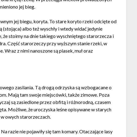
ieniono jej bieg.
nym jej biegu, koryta. To stare koryto rzeki odcięte od
 (stojąca) albo też wyschły i wtedy widać jedynie
 że stoimy na dnie takiego wyschniętego starorzecza i
ra. Część starorzeczy przy wyższym stanie rzeki, w
e. Wraz z nimi nanoszone są piasek, muł oraz
owego zasilania. Tą drogą odrzyska są wzbogacane o
zom. Mają tam swoje miejscówki, także zimowe. Poza
czaj są zasiedlone przez obfitą i różnorodną, czasem
zęta. Możliwe, że uroczyska leśne opisywane w starych
e w owych starorzeczach.
a razie nie pojawiły się tam komary. Otaczające lasy