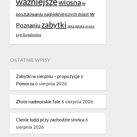
ważniejsze
wiosna
w
w
poszukiwaniu najpiękniejszych miast
zabytki
Poznaniu
złota polska jesień
Łęgi Rogalińskie
OSTATNIE WPISY
Zabytki w sierpniu – propozycje z
Pomorza
6 sierpnia 2026
Złote nadmorskie fale
6 sierpnia 2026
Cienie ludzi przy zachodzie słońca
6
sierpnia 2026