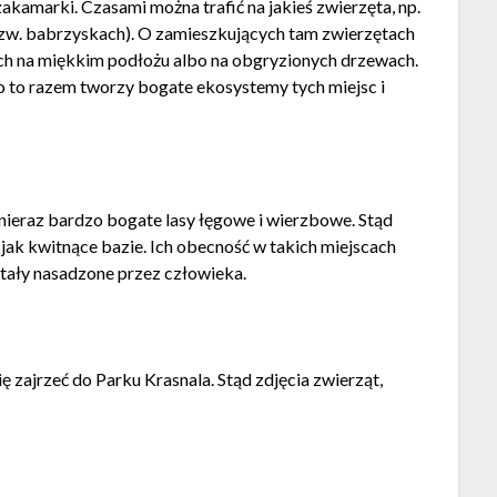
e zakamarki. Czasami można trafić na jakieś zwierzęta, np.
 (tzw. babrzyskach). O zamieszkujących tam zwierzętach
h na miękkim podłożu albo na obgryzionych drzewach.
o to razem tworzy bogate ekosystemy tych miejsc i
nieraz bardzo bogate lasy łęgowe i wierzbowe. Stąd
jak kwitnące bazie. Ich obecność w takich miejscach
stały nasadzone przez człowieka.
ę zajrzeć do Parku Krasnala. Stąd zdjęcia zwierząt,