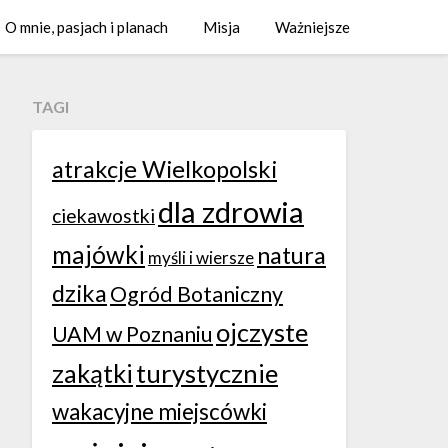
O mnie, pasjach i planach
Misja
Ważniejsze
TAGI
atrakcje Wielkopolski
dla zdrowia
ciekawostki
majówki
natura
myśli i wiersze
dzika
Ogród Botaniczny
ojczyste
UAM w Poznaniu
zakątki
turystycznie
wakacyjne miejscówki