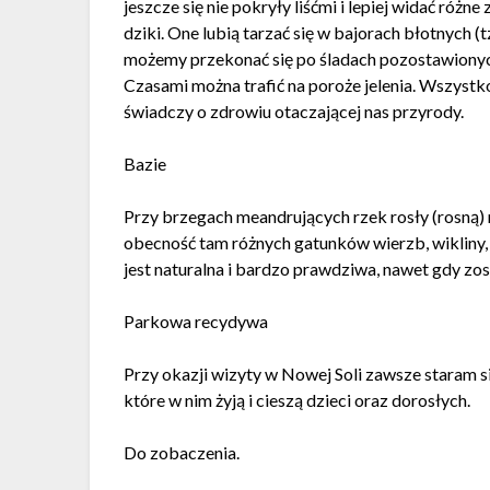
jeszcze się nie pokryły liśćmi i lepiej widać różn
dziki. One lubią tarzać się w bajorach błotnych
możemy przekonać się po śladach pozostawionyc
Czasami można trafić na poroże jelenia. Wszystk
świadczy o zdrowiu otaczającej nas przyrody.
Bazie
Przy brzegach meandrujących rzek rosły (rosną) 
obecność tam różnych gatunków wierzb, wikliny, 
jest naturalna i bardzo prawdziwa, nawet gdy zo
Parkowa recydywa
Przy okazji wizyty w Nowej Soli zawsze staram si
które w nim żyją i cieszą dzieci oraz dorosłych.
Do zobaczenia.