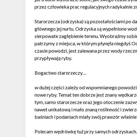
przez człowieka prac regulacyjnych radykalnie zm
Starorzecza (odrzyska) są pozostałościami po daw
głównego jej nurtu. Odrzyska są wypełnione wodą
sierpowate zagłębienie terenu. Wyobraźmy sobie,
patrzymy z miejsca, w którym płynęła niegdyś Od
czasie powodzi, jest zalewana przez wody rzeczn
przypływają ryby.
Bogactwo starorzeczy…
w dużej części zależy od wspomnianego powodzi
nowe ryby. Temat ten dobrze jest znany wędkar
tym, samo starorzecze oraz jego otoczenie zazwy
nawet unikatową i mało znaną roślinność i zwier
baśniach i podaniach miały swój prawzór właśni
Polecam wędrówkę tuż przy samych odrzyskach. N