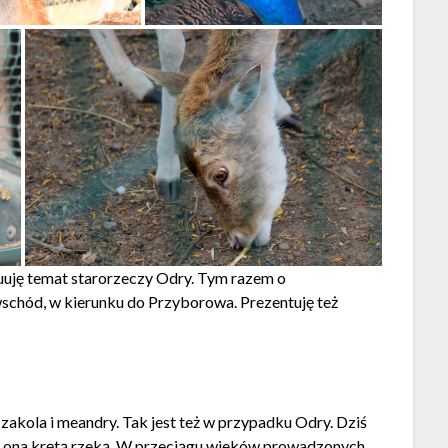
uuję temat starorzeczy Odry. Tym razem o
wschód, w kierunku do Przyborowa. Prezentuję też
zakola i meandry. Tak jest też w przypadku Odry. Dziś
ła ona krętą rzeką. W przeciągu wieków prowadzonych