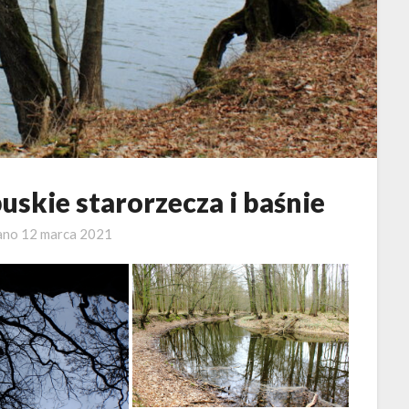
skie starorzecza i baśnie
ano
12 marca 2021