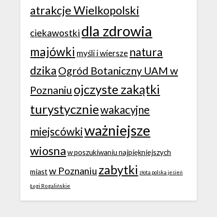
atrakcje Wielkopolski
dla zdrowia
ciekawostki
majówki
natura
myśli i wiersze
dzika
Ogród Botaniczny UAM w
ojczyste zakątki
Poznaniu
turystycznie
wakacyjne
ważniejsze
miejscówki
wiosna
w poszukiwaniu najpiękniejszych
zabytki
w Poznaniu
miast
złota polska jesień
Łęgi Rogalińskie