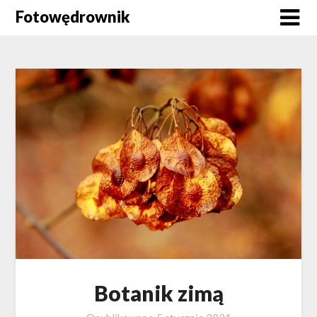
Skip
Fotowędrownik
to
content
Botanik zimą