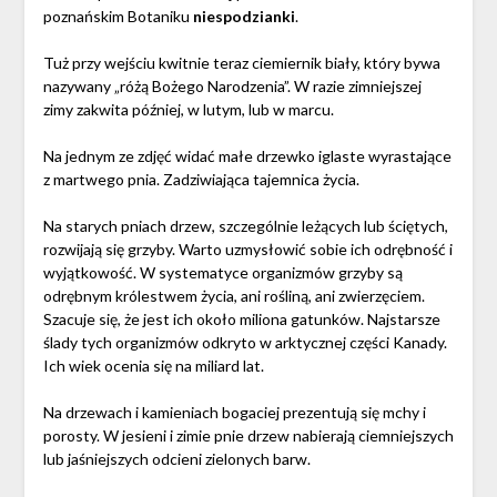
poznańskim Botaniku
niespodzianki
.
Tuż przy wejściu kwitnie teraz ciemiernik biały, który bywa
nazywany „różą Bożego Narodzenia”. W razie zimniejszej
zimy zakwita później, w lutym, lub w marcu.
Na jednym ze zdjęć widać małe drzewko iglaste wyrastające
z martwego pnia. Zadziwiająca tajemnica życia.
Na starych pniach drzew, szczególnie leżących lub ściętych,
rozwijają się grzyby. Warto uzmysłowić sobie ich odrębność i
wyjątkowość. W systematyce organizmów grzyby są
odrębnym królestwem życia, ani rośliną, ani zwierzęciem.
Szacuje się, że jest ich około miliona gatunków. Najstarsze
ślady tych organizmów odkryto w arktycznej części Kanady.
Ich wiek ocenia się na miliard lat.
Na drzewach i kamieniach bogaciej prezentują się mchy i
porosty. W jesieni i zimie pnie drzew nabierają ciemniejszych
lub jaśniejszych odcieni zielonych barw.