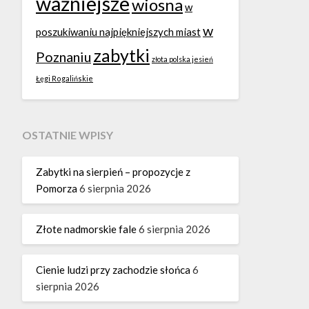
ważniejsze
wiosna
w
w
poszukiwaniu najpiękniejszych miast
zabytki
Poznaniu
złota polska jesień
Łęgi Rogalińskie
OSTATNIE WPISY
Zabytki na sierpień – propozycje z
Pomorza
6 sierpnia 2026
Złote nadmorskie fale
6 sierpnia 2026
Cienie ludzi przy zachodzie słońca
6
sierpnia 2026