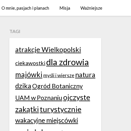
O mnie, pasjach i planach
Misja
Ważniejsze
TAGI
atrakcje Wielkopolski
dla zdrowia
ciekawostki
majówki
natura
myśli i wiersze
dzika
Ogród Botaniczny
ojczyste
UAM w Poznaniu
zakątki
turystycznie
wakacyjne miejscówki