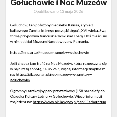
Gołuchowie i Noc Muzeów
Opublikowano
13 maja 2026
Gołuchów, ten położony niedaleko Kalisza, słynie z
bajkowego Zamku, którego początki sięgają XVI wieku. Swą
formą przypomina francuskie zamki nad Loarą. Dziś mieści się
w nim oddział Muzeum Narodowego w Poznaniu.
https://mnp.art.pl/muzeum-zamek-w-goluchowie
Jeśli chcesz tam trafić na Noc Muzeów, która rozpoczyna się
w najbliższą sobotę, 16.05.26 r., więcej informacji znajdziesz
na:
https://pik.poznan.pl/noc-muzeow-w-zamku-w-
goluchowie/
Ogromny i atrakcyjny park przyzamkowy (158 ha) należy do
Ośrodka Kultury Leśnej w Gołuchowie. Więcej informacji
znajdziesz na:
https://www.okl.lasy.gov.pl/parki-i-arboretum