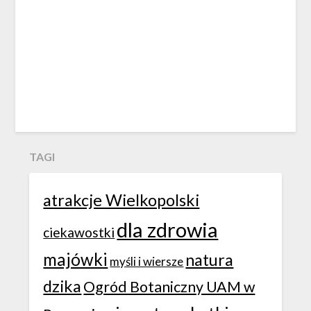
TAGI
atrakcje Wielkopolski
dla zdrowia
ciekawostki
majówki
natura
myśli i wiersze
dzika
Ogród Botaniczny UAM w