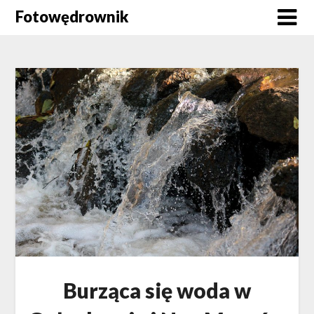
Skip
Fotowędrownik
to
content
Burząca się woda w