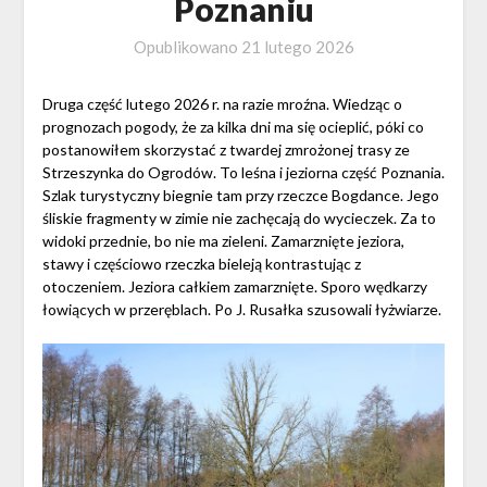
Poznaniu
Opublikowano
21 lutego 2026
Druga część lutego 2026 r. na razie mroźna. Wiedząc o
prognozach pogody, że za kilka dni ma się ocieplić, póki co
postanowiłem skorzystać z twardej zmrożonej trasy ze
Strzeszynka do Ogrodów. To leśna i jeziorna część Poznania.
Szlak turystyczny biegnie tam przy rzeczce Bogdance. Jego
śliskie fragmenty w zimie nie zachęcają do wycieczek. Za to
widoki przednie, bo nie ma zieleni. Zamarznięte jeziora,
stawy i częściowo rzeczka bieleją kontrastując z
otoczeniem. Jeziora całkiem zamarznięte. Sporo wędkarzy
łowiących w przeręblach. Po J. Rusałka szusowali łyżwiarze.