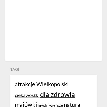
TAGI
atrakcje Wielkopolski
dla zdrowia
ciekawostki
majówki
natura
myśli i wiersze