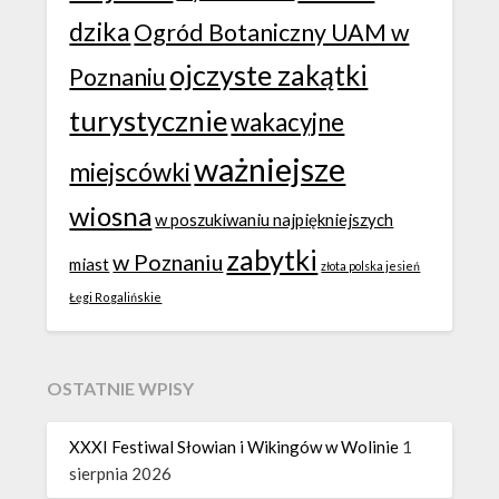
dzika
Ogród Botaniczny UAM w
ojczyste zakątki
Poznaniu
turystycznie
wakacyjne
ważniejsze
miejscówki
wiosna
w poszukiwaniu najpiękniejszych
zabytki
w Poznaniu
miast
złota polska jesień
Łęgi Rogalińskie
OSTATNIE WPISY
XXXI Festiwal Słowian i Wikingów w Wolinie
1
sierpnia 2026