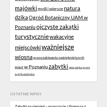
majówki
natura
myśli i wiersze
dzika
Ogród Botaniczny UAM w
ojczyste zakątki
Poznaniu
turystycznie
wakacyjne
ważniejsze
miejscówki
wiosna
w poszukiwaniu najpiękniejszych
zabytki
w Poznaniu
miast
złota polska jesień
Łęgi Rogalińskie
OSTATNIE WPISY
Zabytki na sierpień – propozycje z Pomorza
6