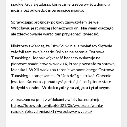
rzadkie. Gdy się zdarzą, koniecznie trzeba wyjść z domu, a
można też odwiedzić interesujące miasto.
Sprawdzając prognozy pogody zauważyłem, że we
Wrocławiu jest więcej słonecznych dni. Nie wiem dlaczego,
ale zdecydowanie warto tam przyjechać i zwiedzić.
Niektórzy twierdzą, że już w VI w. n.e. słowiańscy Ślężanie
założyli tam swoją osadę. Było to na terenie Ostrowa
Tumskiego. Jednak większość badaczy wskazuje na
pierwsze osadnictwo w wieku X, które powstało za sprawą
Mieszka I. W XII wieku na terenie wspomnianego Ostrowa
Tumskiego stanął zamek. Próżno dziś go szukać. Obecnie
jest tam Katedra z ponad tysiącletnią historią i inne stare
budynki sakralne.
Widok ogólny na zdjęciu tytułowym.
Zapraszam na post z widokami z wieży katedralnej:
https://fotowedrownik.pl/2021/05/w-poszukiwaniu-
najpiekniejszych-miast-19-wroclaw-z-wysoka/