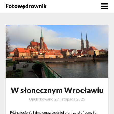
Skip
Fotowędrownik
to
content
W słonecznym Wrocławiu
Opublikowano
29 listopada 2025
Późną jesienią i zimą coraz trudniej o dni ze słońcem. Są