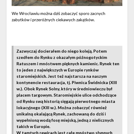
We Wrocławiu można dziś zobaczyć sporo zacnych
zabytków i przeróżnych ciekawych zakątków.
Zazwyczaj docierałem do niego koleją. Potem
szedłem do Rynku z okazałym późnogotyckim
Ratuszem i mnóstwem pięknych kamienic. Rynek ten
to jeden z największych w Europie rynków
staromiejskich. Jest też najstarsza na naszym
kontynencie restauracja, tj. Piwnica Świdnicka (XIII
w.). Obok Rynek Solny, który w średniowieczu był
placem targowym. Staromiejskie ulice odchodzące
od Rynku swą historią sięgają pierwotnego miasta
lokacyjnego (XIII w.). Można zobaczyć również
unikalną okalającą Rynek, zachowaną do dziś i
wypełnioną wodą fosę miejską, jedną z nielicznych
takich w Europie.
W tamtych rewirach jest całe mnóstwo słynnych