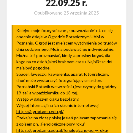
22.09.25 r.
Opublikowano
25 września 2025
Kolejne moje fotograficzne „sprawozdanie” nt. co się
obecnie dzieje w Ogrodzie Botanicznym UAM w
Poznaniu. Ogród jest miejscem wytchnienia od trudów
dnia codziennego. Można podziwiać go indywidualnie.
Można też porozmawiać, kiedy zaprosimy kogoś, dla
kogo na co dzień jakoś brak nam czasu. Najbliższe dni
mają być pogodne.
Spacer, ławeczki, kawiarenka, aparat fotograficzny,
choć może wystarczyć fotografujący smartfon.
Poznański Botanik we wrześniu jest czynny do godziny
19-tej, a w październiku do 18-tej.
Wstęp w dalszym ciągu bezpłatny.
Więcej informacji na ich stronie internetowej
https://ogrod.amu.edu.pl/
Czekając na złotą polską jesień polecam zapoznanie się
z opisem pn. „Fenologiczne pory roku”
https://ogrod.amu.edu.pl/fenologiczne-pory-roku/