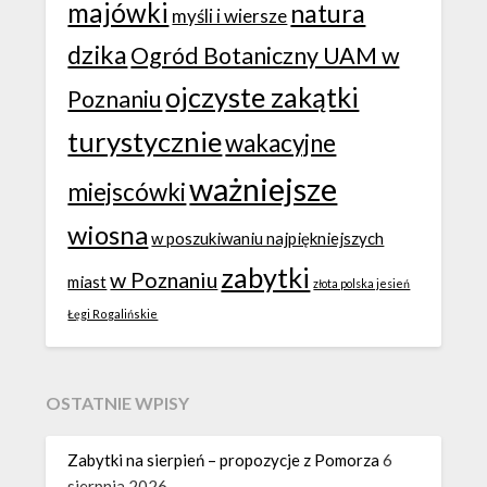
majówki
natura
myśli i wiersze
dzika
Ogród Botaniczny UAM w
ojczyste zakątki
Poznaniu
turystycznie
wakacyjne
ważniejsze
miejscówki
wiosna
w poszukiwaniu najpiękniejszych
zabytki
w Poznaniu
miast
złota polska jesień
Łęgi Rogalińskie
OSTATNIE WPISY
Zabytki na sierpień – propozycje z Pomorza
6
sierpnia 2026