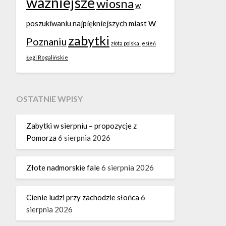
ważniejsze
wiosna
w
w
poszukiwaniu najpiękniejszych miast
zabytki
Poznaniu
złota polska jesień
Łęgi Rogalińskie
OSTATNIE WPISY
Zabytki w sierpniu – propozycje z
Pomorza
6 sierpnia 2026
Złote nadmorskie fale
6 sierpnia 2026
Cienie ludzi przy zachodzie słońca
6
sierpnia 2026