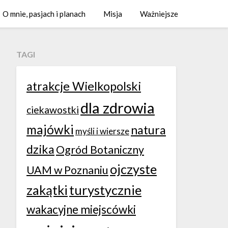
O mnie, pasjach i planach
Misja
Ważniejsze
TAGI
atrakcje Wielkopolski
dla zdrowia
ciekawostki
majówki
natura
myśli i wiersze
dzika
Ogród Botaniczny
ojczyste
UAM w Poznaniu
zakątki
turystycznie
wakacyjne miejscówki