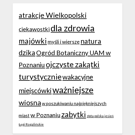
atrakcje Wielkopolski
dla zdrowia
ciekawostki
majówki
natura
myśli i wiersze
dzika
Ogród Botaniczny UAM w
ojczyste zakątki
Poznaniu
turystycznie
wakacyjne
ważniejsze
miejscówki
wiosna
w poszukiwaniu najpiękniejszych
zabytki
w Poznaniu
miast
złota polska jesień
Łęgi Rogalińskie