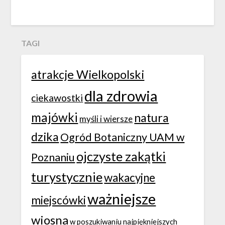
TAGI
atrakcje Wielkopolski
dla zdrowia
ciekawostki
majówki
natura
myśli i wiersze
dzika
Ogród Botaniczny UAM w
ojczyste zakątki
Poznaniu
turystycznie
wakacyjne
ważniejsze
miejscówki
wiosna
w poszukiwaniu najpiękniejszych